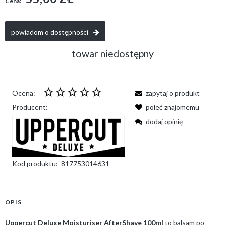
Cena:
powiadom o dostępności
towar niedostępny
Ocena:
zapytaj o produkt
Producent:
poleć znajomemu
dodaj opinię
Kod produktu:
817753014631
OPIS
Uppercut Deluxe Moisturiser AfterShave 100ml
to balsam po