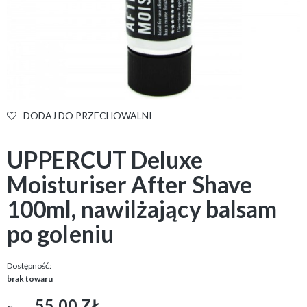
DODAJ DO PRZECHOWALNI
UPPERCUT Deluxe
Moisturiser After Shave
100ml, nawilżający balsam
po goleniu
Dostępność:
brak towaru
55,00 ZŁ