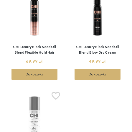
CHI Luxury Black Seed Oil
CHI Luxury Black Seed Oil
Blend Flexible Hold Hair
Blend Blow Dry Cream
Spray 284g, Lakier do
177ml, krem wygładzający
69,99 zł
49,99 zł
włosów
Do koszyka
Do koszyka