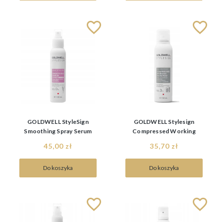
GOLDWELL StyleSign
GOLDWELL Stylesign
Smoothing Spray Serum
Compressed Working
100ml, Wygładzające
Hairspray 150ml,
45,00 zł
35,70 zł
serum termoochronne
skompresowany lakier do
włosów
Do koszyka
Do koszyka