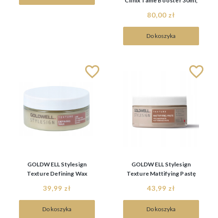
Clinix Tame Booster 30ml,
wygładzający fluid do
80,00 zł
włosów
Do koszyka
GOLDWELL Stylesign
GOLDWELL Stylesign
Texture Defining Wax
Texture Mattifying Pastę
75ml, wosk do stylizacji
100ml, pasta matująca
39,99 zł
43,99 zł
Do koszyka
Do koszyka