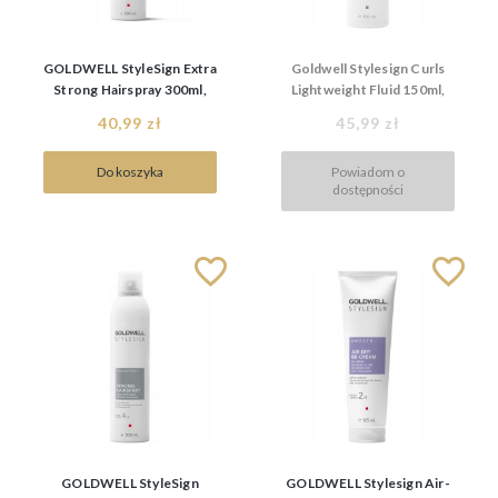
GOLDWELL StyleSign Extra
Goldwell Stylesign Curls
Strong Hairspray 300ml,
Lightweight Fluid 150ml,
bardzo mocny lakier do
fluid do loków
40,99 zł
45,99 zł
włosów
Do koszyka
Powiadom o
dostępności
GOLDWELL StyleSign
GOLDWELL Stylesign Air-