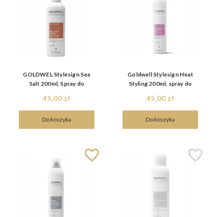
GOLDWEL Stylesign Sea
Goldwell Stylesign Heat
Salt 200ml, Spray do
Styling 200ml, spray do
stylizacji dodający
modelowania i nadania
45,00 zł
45,00 zł
objętości
tekstury
Do koszyka
Do koszyka