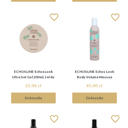
ECHOSLINE EchosLook
ECHOSLINE Echos Look
Ultra Set Gel 200ml, żel do
Body Volume Mousse
włosów bardzo mocny
400ml, Pianka Zwiększająca
22,00 zł
45,00 zł
Objętość Włosów
Do koszyka
Do koszyka