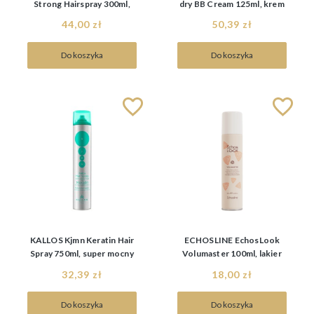
Strong Hairspray 300ml,
dry BB Cream 125ml, krem
mocny lakier do włosów
przyspieszający stylizację
44,00 zł
50,39 zł
Do koszyka
Do koszyka
KALLOS Kjmn Keratin Hair
ECHOSLINE EchosLook
Spray 750ml, super mocny
Volumaster 100ml, lakier
lakier do włosów
do włosów
32,39 zł
18,00 zł
Do koszyka
Do koszyka