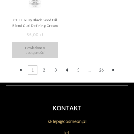
CHI Luxury Black Seed Oil
Blend Curl Defining Cream
Gel 148ml, Krem do
55,00 zł
stylizacji włosów
kręconych
Powiadom o
dostępności
«
»
1
2
3
4
5
...
26
KONTAKT
sklep@cosmeon.pl
tel.