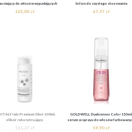
cniający do włosów wypadających
lotion do częstego stosowania
102,00 zł
67,37 zł
ITALY Ialo Premium Elixir 100ml,
GOLDWELL Dualsenses Color 150ml
eliksir rekonstruujący
serum w sprayu do włosów farbowany
115,27 zł
59,90 zł