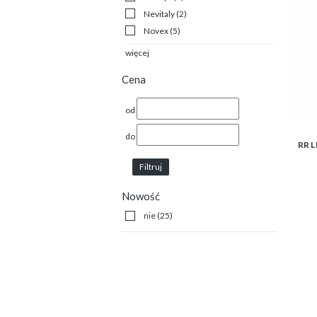
Nevitaly
(2)
Novex
(5)
więcej
Cena
od
do
RR L
Filtruj
Nowość
nie
(25)