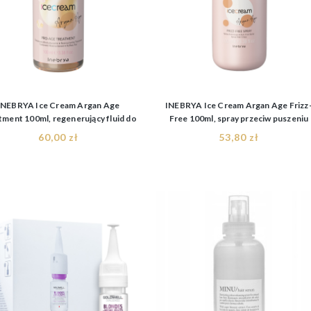
INEBRYA Ice Cream Argan Age
INEBRYA Ice Cream Argan Age Frizz
tment 100ml, regenerujący fluid do
Free 100ml, spray przeciw puszeniu
włosów dojrzałych
60,00 zł
53,80 zł