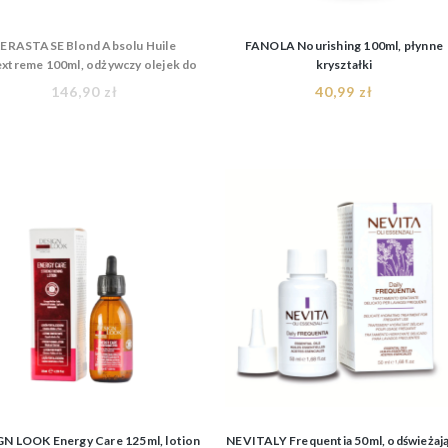
ERASTASE Blond Absolu Huile
FANOLA Nourishing 100ml, płynne
extreme 100ml, odżywczy olejek do
kryształki
włosów blond
146,90 zł
40,99 zł
N LOOK Energy Care 125ml, lotion
NEVITALY Frequentia 50ml, odświeżaj