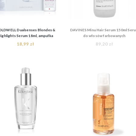
LDWELL Dualsenses Blondes &
DAVINES Minu Hair Serum 150ml Ser
ighlights Serum 18ml, ampułka
do włosów farbowanych
przypieczętowująca kolor
18,99 zł
89,20 zł