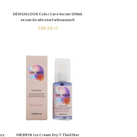
DESIGN LOOK Color Care Serum 100ml,
serum do włosów farbowanych
106,50 zł
ący
INEBRYA Ice Cream Dry-T Fluid Star