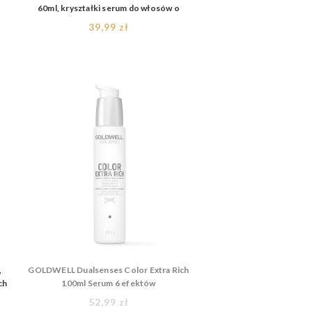
60ml, kryształki serum do włosów o
zapachu mango
39,99 zł
,
GOLDWELL Dualsenses Color Extra Rich
ch
100ml Serum 6 efektów
52,99 zł