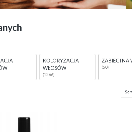
anych
ZACJA
KOLORYZACJA
ZABIEGI NA
(50)
ÓW
WŁOSÓW
(1266)
Sor