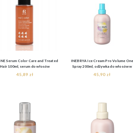
INE Serum Color Care and Treated
INEBRYA Ice Cream Pro Volume On
Hair 100ml, serum do włosów
Spray 200ml, odżywka do włosów w
farbowanych
sprayu
45,89 zł
45,90 zł