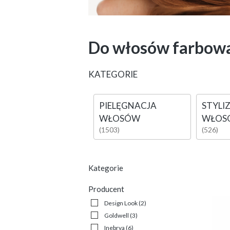
Do włosów farbow
KATEGORIE
PIELĘGNACJA
STYLI
WŁOSÓW
WŁOS
(1503)
(526)
Kategorie
Producent
Design Look
(2)
Goldwell
(3)
Inebrya
(6)