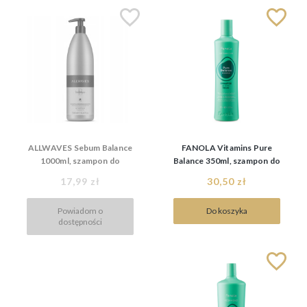
ALLWAVES Sebum Balance
FANOLA Vitamins Pure
1000ml, szampon do
Balance 350ml, szampon do
włosów przetłuszczających
włosów przetłuszczających
17,99 zł
30,50 zł
się
się
Powiadom o
Do koszyka
dostępności