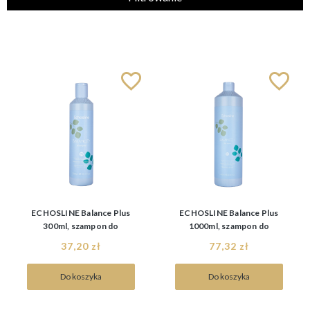
Kategorie
Producent
Allwaves
(1)
Cena
Echos Line
(3)
Fanola
(1)
Nowość
od
Goldwell
(1)
nie
(11)
Inebrya
(4)
Filtruj
do
ECHOSLINE Balance Plus
ECHOSLINE Balance Plus
300ml, szampon do
1000ml, szampon do
włosów przetłuszczających
włosów przetłuszczających
37,20 zł
77,32 zł
się
się
Do koszyka
Do koszyka