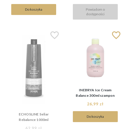
Do koszyka
Powiadom o
dostępności
INEBRYA Ice Cream
Balance 300ml szampon
regulujący sebum, do
26,99 zł
włosów przetłuszczających
ECHOSLINE Seliar
Do koszyka
Rebalance 1000ml
szampon regulujący sebum
62,99 zł