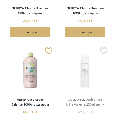
INEBRYA Cleany Shampoo
INEBRYA Cleany Shampoo
300ml, szampon
1000ml, szampon
oczyszczający
oczyszczający
26,99 zł
45,48 zł
Do koszyka
Do koszyka
INEBRYA Ice Cream
GOLDWELL Dualsenses
Balance 1000ml, szampon
Ultra Volume 250ml suchy
regulujący sebum, do
szampon zwiększający
45,50 zł
42,99 zł
włosów przetłuszczających
objętość