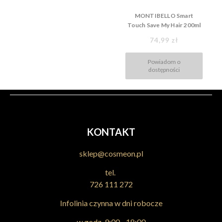
MONTIBELLO Smart
Touch Save My Hair 200ml
Odżywka
74,99 zł
Powiadom o
dostępności
KONTAKT
sklep@cosmeon.pl
tel.
726 111 272
Infolinia czynna w dni robocze
w godz. 9:00 - 18:00