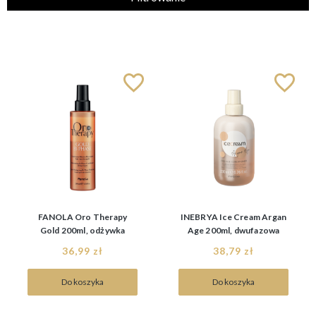
Kategorie
Producent
Fanola
(1)
Cena
Goldwell
(1)
Inebrya
(2)
Nowość
od
Montibello
(1)
nie
(7)
Nevitaly
(1)
Filtruj
do
więcej
FANOLA Oro Therapy
INEBRYA Ice Cream Argan
Gold 200ml, odżywka
Age 200ml, dwufazowa
dwufazowa w sprayu
odżywka z olejkiem
36,99 zł
38,79 zł
arganowym
Do koszyka
Do koszyka