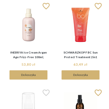
INEBRYA Ice Cream Argan
SCHWARZKOPF BC Sun
Age Frizz-Free 100ml,
Protect Treatment 2in1
spray przeciw puszeniu
150ml, kuracja do włosów
53,80 zł
63,49 zł
Do koszyka
Do koszyka