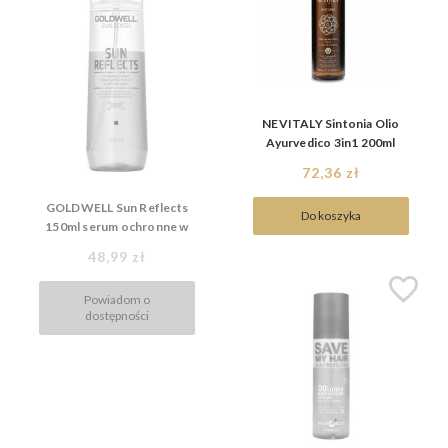
NEVITALY Sintonia Olio
Ayurvedico 3in1 200ml
spray z olejkiem
72,36 zł
ajurwedyjskim do ciała i
włosów
GOLDWELL Sun Reflects
Do koszyka
150ml serum ochronne w
sprayu
48,99 zł
Powiadom o
dostępności