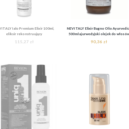
ITALY Ialo Premium Elixir 100ml,
NEVITALY Elixir Bagno Olio Ayurvedi
eliksir rekonstruujący
500ml ajurwedyjski olejek do włosó
115,27 zł
90,36 zł