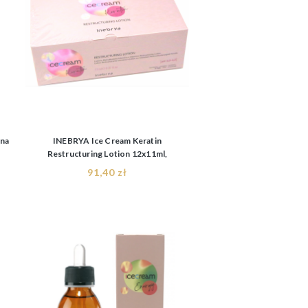
jna
INEBRYA Ice Cream Keratin
Restructuring Lotion 12x11ml,
intensywnie rekonstruujący lotion z
91,40 zł
keratyną