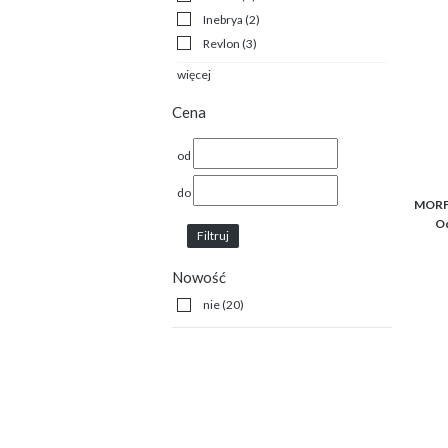
Inebrya
(2)
Revlon
(3)
więcej
Cena
od
do
MORFO
Od
Filtruj
Nowość
nie
(20)