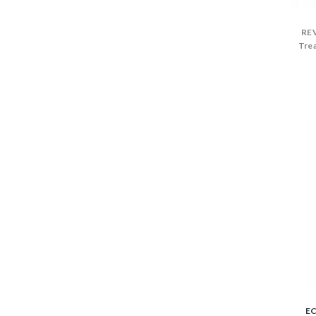
REV
Trea
EC