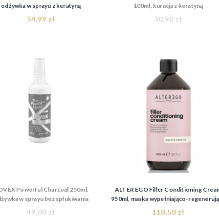
odżywka w sprayu z keratyną
100ml, kuracja z keratyną
54,99 zł
30,90 zł
VEX Powerful Charcoal 250ml,
ALTER EGO Filler Conditioning Crea
żywka w sprayu bez spłukiwania
950ml, maska wypełniająco-regeneruj
49,00 zł
110,50 zł