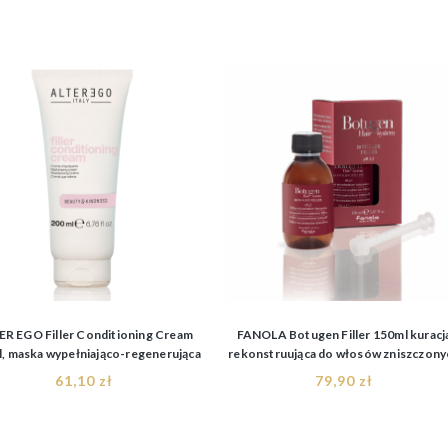
R EGO Filler Conditioning Cream
FANOLA Botugen Filler 150ml kuracj
, maska wypełniająco-regenerująca
rekonstruująca do włosów zniszczony
61,10 zł
79,90 zł