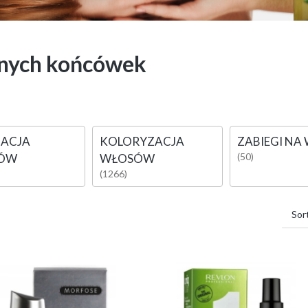
nych końcówek
ZACJA
KOLORYZACJA
ZABIEGI NA
(50)
ÓW
WŁOSÓW
(1266)
Sor