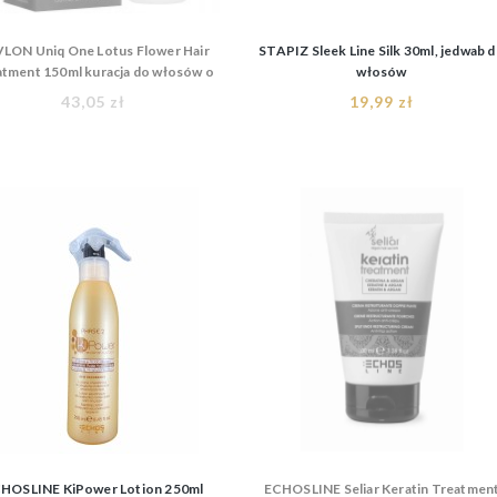
LON Uniq One Lotus Flower Hair
STAPIZ Sleek Line Silk 30ml, jedwab 
tment 150ml kuracja do włosów o
włosów
zapachu kwiatu lotosu 10in1
43,05 zł
19,99 zł
HOSLINE KiPower Lotion 250ml
ECHOSLINE Seliar Keratin Treatmen