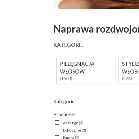
Naprawa rozdwojo
KATEGORIE
PIELĘGNACJA
STYLI
WŁOSÓW
WŁOS
(1503)
(526)
Kategorie
Producent
Alter Ego
(3)
Echos Line
(3)
Fanola
(2)