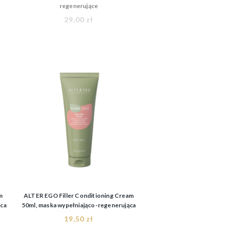
regenerujące
29,00 zł
m
ALTER EGO Filler Conditioning Cream
ąca
50ml, maska wypełniająco-regenerująca
19,50 zł