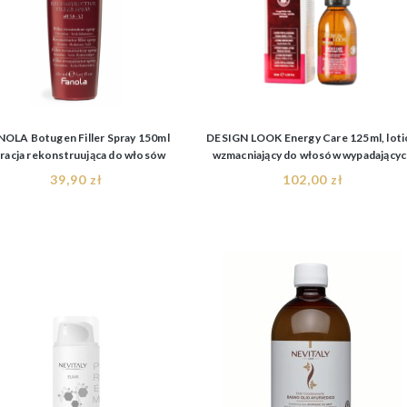
OLA Botugen Filler Spray 150ml
DESIGN LOOK Energy Care 125ml, lot
racja rekonstruująca do włosów
wzmacniający do włosów wypadający
zniszczonych w sprayu
39,90 zł
102,00 zł