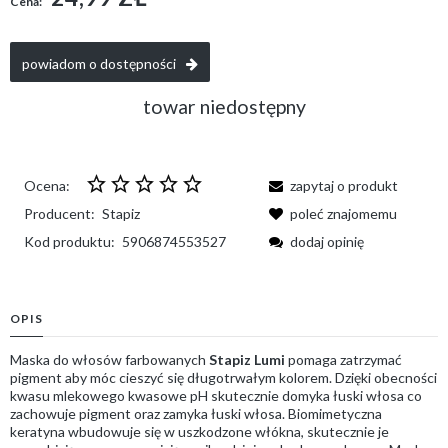
Cena:
powiadom o dostępności
towar niedostępny
Ocena:
zapytaj o produkt
Producent:
Stapiz
poleć znajomemu
Kod produktu:
5906874553527
dodaj opinię
OPIS
Maska do włosów farbowanych
Stapiz Lumi
pomaga zatrzymać
pigment aby móc cieszyć się długotrwałym kolorem. Dzięki obecności
kwasu mlekowego kwasowe pH skutecznie domyka łuski włosa co
zachowuje pigment oraz zamyka łuski włosa. Biomimetyczna
keratyna wbudowuje się w uszkodzone włókna, skutecznie je