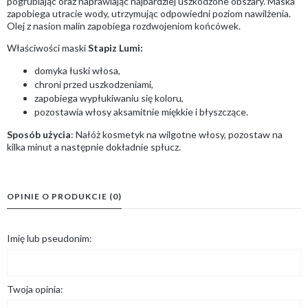
pogrubiając oraz naprawiając najbardziej uszkodzone obszary. Maska
zapobiega utracie wody, utrzymując odpowiedni poziom nawilżenia.
Olej z nasion malin zapobiega rozdwojeniom końcówek.
Właściwości maski
Stapiz Lumi:
domyka łuski włosa,
chroni przed uszkodzeniami,
zapobiega wypłukiwaniu się koloru,
pozostawia włosy aksamitnie miękkie i błyszczące.
Sposób użycia
: Nałóż kosmetyk na wilgotne włosy, pozostaw na
kilka minut a następnie dokładnie spłucz.
OPINIE O PRODUKCIE (0)
Imię lub pseudonim:
Twoja opinia: