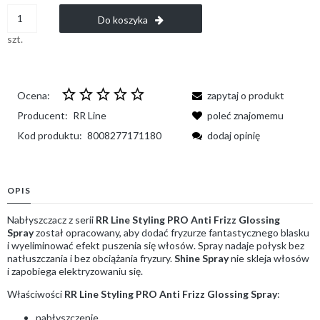
Do koszyka
szt.
Ocena:
zapytaj o produkt
Producent:
RR Line
poleć znajomemu
Kod produktu:
8008277171180
dodaj opinię
OPIS
Nabłyszczacz z serii
RR Line Styling PRO Anti Frizz Glossing
Spray
został opracowany, aby dodać fryzurze fantastycznego blasku
i wyeliminować efekt puszenia się włosów. Spray nadaje połysk bez
natłuszczania i bez obciążania fryzury.
Shine Spray
nie skleja włosów
i zapobiega elektryzowaniu się.
Właściwości
RR Line Styling PRO Anti Frizz Glossing Spray
:
nabłyszczenie,