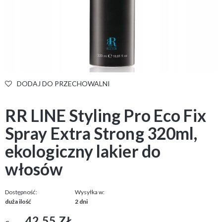
DODAJ DO PRZECHOWALNI
RR LINE Styling Pro Eco Fix
Spray Extra Strong 320ml,
ekologiczny lakier do
włosów
Dostępność:
Wysyłka w:
duża ilość
2 dni
42,55 ZŁ