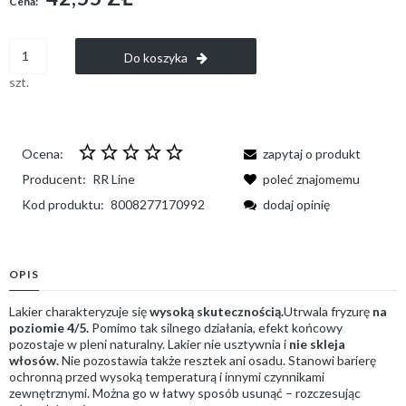
Cena:
Do koszyka
szt.
Ocena:
zapytaj o produkt
Producent:
RR Line
poleć znajomemu
Kod produktu:
8008277170992
dodaj opinię
OPIS
Lakier charakteryzuje się
wysoką skutecznością.
Utrwala fryzurę
na
poziomie 4/5.
Pomimo tak silnego działania, efekt końcowy
pozostaje w pleni naturalny. Lakier nie usztywnia i
nie skleja
włosów.
Nie pozostawia także resztek ani osadu. Stanowi barierę
ochronną przed wysoką temperaturą i innymi czynnikami
zewnętrznymi. Można go w łatwy sposób usunąć – rozczesując