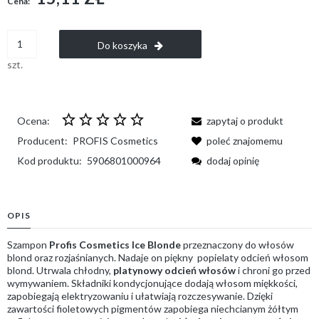
Cena:
Do koszyka
szt.
Ocena:
zapytaj o produkt
Producent:
PROFIS Cosmetics
poleć znajomemu
Kod produktu:
5906801000964
dodaj opinię
OPIS
Szampon
Profis Cosmetics Ice Blonde
przeznaczony do włosów
blond oraz rozjaśnianych. Nadaje on piękny popielaty odcień włosom
blond. Utrwala chłodny,
platynowy odcień włosów
i chroni go przed
wymywaniem. Składniki kondycjonujące dodają włosom miękkości,
zapobiegają elektryzowaniu i ułatwiają rozczesywanie. Dzięki
zawartości fioletowych pigmentów zapobiega niechcianym żółtym