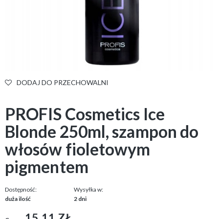
DODAJ DO PRZECHOWALNI
PROFIS Cosmetics Ice
Blonde 250ml, szampon do
włosów fioletowym
pigmentem
Dostępność:
Wysyłka w:
duża ilość
2 dni
15,11 ZŁ