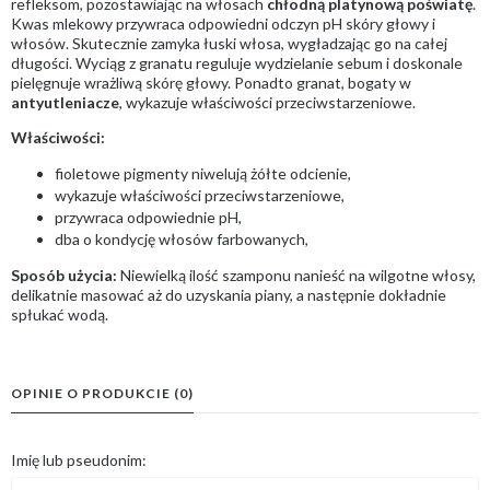
refleksom, pozostawiając na włosach
chłodną platynową poświatę
.
Kwas mlekowy przywraca odpowiedni odczyn pH skóry głowy i
włosów. Skutecznie zamyka łuski włosa, wygładzając go na całej
długości. Wyciąg z granatu reguluje wydzielanie sebum i doskonale
pielęgnuje wrażliwą skórę głowy. Ponadto granat, bogaty w
antyutleniacze
, wykazuje właściwości przeciwstarzeniowe.
Właściwości:
fioletowe pigmenty niwelują żółte odcienie,
wykazuje właściwości przeciwstarzeniowe,
przywraca odpowiednie pH,
dba o kondycję włosów farbowanych,
Sposób użycia:
Niewielką ilość szamponu nanieść na wilgotne włosy,
delikatnie masować aż do uzyskania piany, a następnie dokładnie
spłukać wodą.
OPINIE O PRODUKCIE (0)
Imię lub pseudonim: