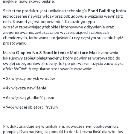
miękkie i zjawiskowo piękne.
Sekretem produktu jest unikalna technologia
Bond Building
która
jednocześnie nawilża włosy oraz odbudowuje wiązania wewnątrz
nich. Kosmetyk jest odpowiedni dla każdego typu
włosów zapewniając głębokie i intensywne odżywienie oraz
zregenerowanie, zwłaszcza po wyczerpujących zabiegach
chemicznych, farbowaniu, rozjaśnianiu czy częstym suszeniu bądź
prostowaniu.
Maska
Olaplex No.8 Bond Intense Moisture Mask
zapewnia
luksusowy zabieg pielęgnacyjny, który powinnaś wprowadzić do
swojej cotygodniowej rutyny. Już po pierwszym użyciu zauważysz
efekt WOW! A regularne stosowanie zapewnia:
• 2x większy połysk włosów
• 4x większe nawilżenie
• 6x większą gładkość pasm
• 94% więcej objętości fryzury
Produkt znajduje się w unikalnym, nowoczesnym opakowaniu z
pompką. Dwa naciśnięcia pompki to dostateczna ilość dla włosów