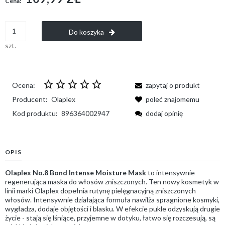
Cena:
Do koszyka
szt.
Ocena:
zapytaj o produkt
Producent:
Olaplex
poleć znajomemu
Kod produktu:
896364002947
dodaj opinię
OPIS
Olaplex No.8 Bond Intense Moisture Mask
to intensywnie
regenerująca maska do włosów zniszczonych. Ten nowy kosmetyk w
linii marki Olaplex dopełnia rutynę pielęgnacyjną zniszczonych
włosów. Intensywnie działająca formuła nawilża spragnione kosmyki,
wygładza, dodaje objętości i blasku. W efekcie pukle odzyskują drugie
życie - stają się lśniące, przyjemne w dotyku, łatwo się rozczesują, są