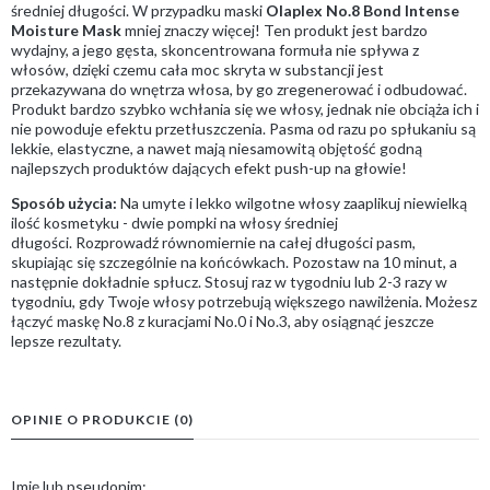
średniej długości. W przypadku maski
Olaplex No.8 Bond Intense
Moisture Mask
mniej znaczy więcej! Ten produkt jest bardzo
wydajny, a jego gęsta, skoncentrowana formuła nie spływa z
włosów, dzięki czemu cała moc skryta w substancji jest
przekazywana do wnętrza włosa, by go zregenerować i odbudować.
Produkt bardzo szybko wchłania się we włosy, jednak nie obciąża ich i
nie powoduje efektu przetłuszczenia. Pasma od razu po spłukaniu są
lekkie, elastyczne, a nawet mają niesamowitą objętość godną
najlepszych produktów dających efekt push-up na głowie!
Sposób użycia:
Na umyte i lekko wilgotne włosy zaaplikuj niewielką
ilość kosmetyku - dwie pompki na włosy średniej
długości. Rozprowadź równomiernie na całej długości pasm,
skupiając się szczególnie na końcówkach. Pozostaw na 10 minut, a
następnie dokładnie spłucz. Stosuj raz w tygodniu lub 2-3 razy w
tygodniu, gdy Twoje włosy potrzebują większego nawilżenia. Możesz
łączyć maskę No.8 z kuracjami No.0 i No.3, aby osiągnąć jeszcze
lepsze rezultaty.
OPINIE O PRODUKCIE (0)
Imię lub pseudonim: