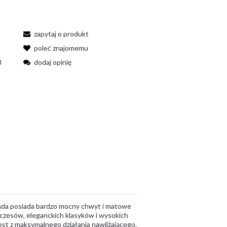
zapytaj o produkt
poleć znajomemu
8
dodaj opinię
ada posiada bardzo mocny chwyt i matowe
aczesów, eleganckich klasyków i wysokich
est z maksymalnego działania nawilżającego.