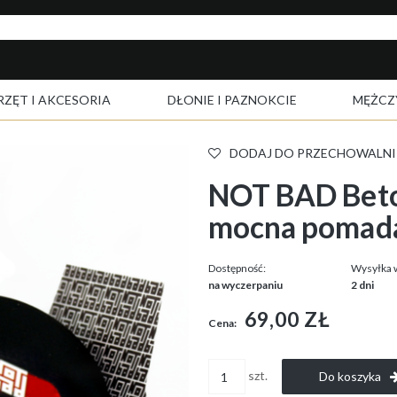
RZĘT I AKCESORIA
DŁONIE I PAZNOKCIE
MĘŻCZ
DODAJ DO PRZECHOWALNI
NOT BAD Beto
mocna pomad
Dostępność:
Wysyłka 
na wyczerpaniu
2 dni
69,00 ZŁ
Cena:
szt.
Do koszyka