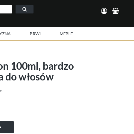
Zarejestruj się
Zaloguj się
YZNA
BRWI
MEBLE
n 100ml, bardzo
a do włosów
w: