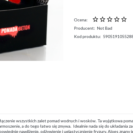
Ocena:
Producent:
Not Bad
Kod produktu:
590519105528
łączenie wszystkich zalet pomad wodnych i wosków. Ta wyjątkowa pom
armoszenie, a do tego łatwo się zmywa. Idealnie nada się do układania z
ednie nawilżenie, odżywienie i uelastycznienie fryzury. Aloes znany j