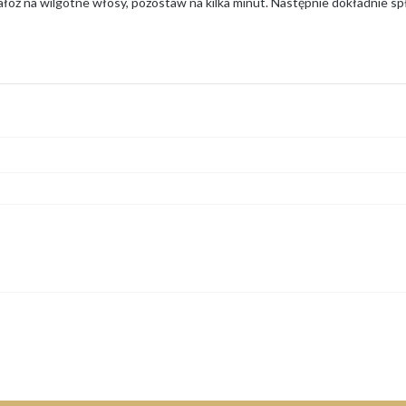
ałóż na wilgotne włosy, pozostaw na kilka minut. Następnie dokładnie s