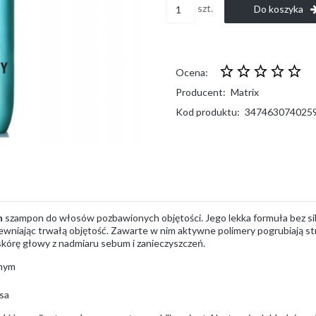
szt.
Do koszyka
Ocena:
Producent:
Matrix
Kod produktu:
347463074025
n
szampon do włosów pozbawionych objętości. Jego lekka formuła bez si
pewniając trwałą objętość. Zawarte w nim aktywne polimery pogrubiają s
kórę głowy z nadmiaru sebum i zanieczyszczeń.
tnym
sa