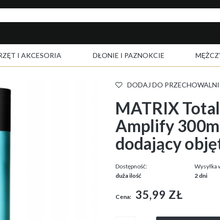
RZĘT I AKCESORIA
DŁONIE I PAZNOKCIE
MĘŻCZ
DODAJ DO PRZECHOWALNI
MATRIX Total 
Amplify 300m
dodający obję
Dostępność:
Wysyłka 
duża ilość
2 dni
35,99 ZŁ
Cena: