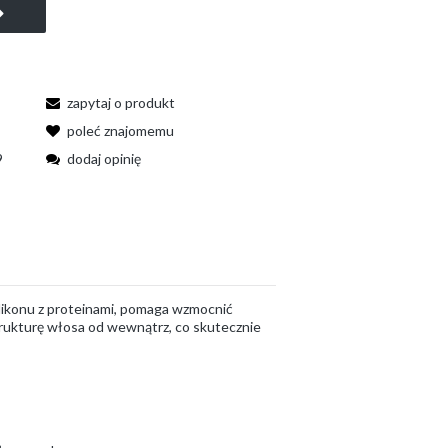
zapytaj o produkt
poleć znajomemu
9
dodaj opinię
likonu z proteinami, pomaga wzmocnić
trukturę włosa od wewnątrz, co skutecznie