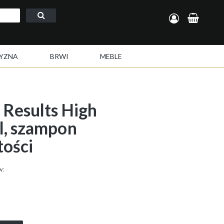
Zarejestruj się
Zaloguj się
YZNA
BRWI
MEBLE
Results High
l, szampon
tości
w: