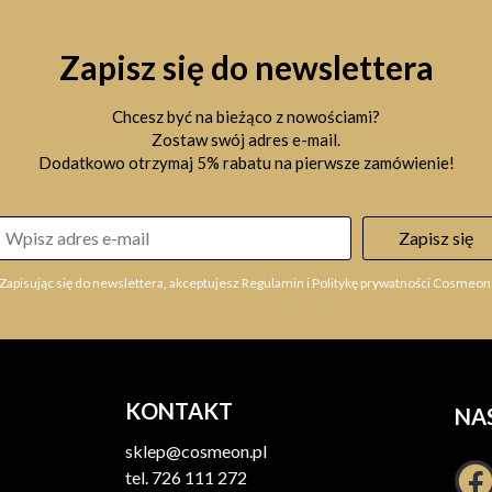
Zapisz się do newslettera
Chcesz być na bieżąco z nowościami?
Zostaw swój adres e-mail.
Dodatkowo otrzymaj 5% rabatu na pierwsze zamówienie!
Zapisz się
Zapisując się do newslettera, akceptujesz Regulamin i Politykę prywatności Cosmeon
KONTAKT
NA
sklep@cosmeon.pl
tel.
726 111 272