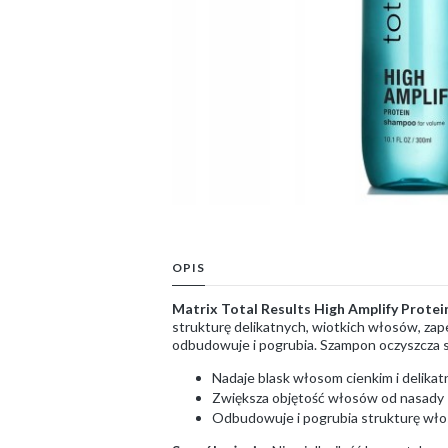
OPIS
Matrix Total Results High Amplify Protei
strukturę delikatnych, wiotkich włosów, za
odbudowuje i pogrubia. Szampon oczyszcza s
Nadaje blask włosom cienkim i delika
Zwiększa objętość włosów od nasady
Odbudowuje i pogrubia strukturę wło