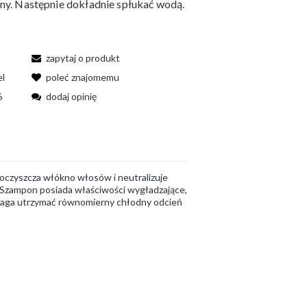
ny. Następnie dokładnie spłukać wodą.
zapytaj o produkt
el
poleć znajomemu
6
dodaj opinię
oczyszcza włókno włosów i neutralizuje
 Szampon posiada właściwości wygładzające,
pomaga utrzymać równomierny chłodny odcień