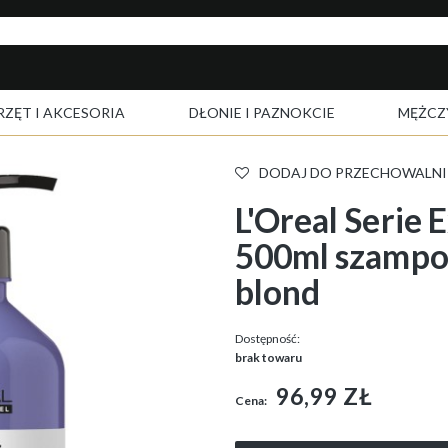
RZĘT I AKCESORIA
DŁONIE I PAZNOKCIE
MĘŻCZ
DODAJ DO PRZECHOWALNI
L'Oreal Serie 
500ml szampo
blond
Dostępność:
brak towaru
96,99 ZŁ
Cena: