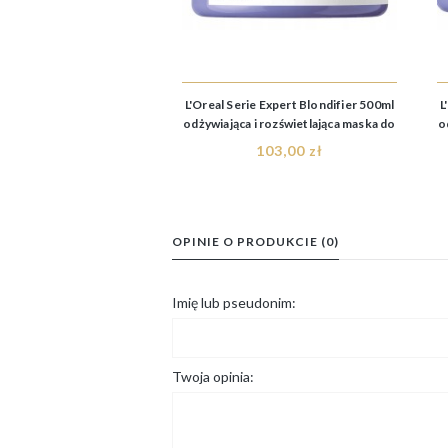
L'Oreal Serie Expert Blondifier 500ml
L
odżywiająca i rozświetlająca maska do
o
włosów blond
103,00 zł
OPINIE O PRODUKCIE (0)
Imię lub pseudonim:
Twoja opinia: