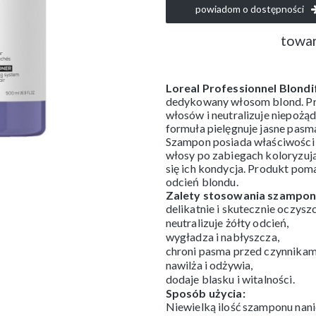
powiadom o dostępności
towar
Loreal Professionnel Blondi
dedykowany włosom blond. Pro
włosów i neutralizuje niepożą
formuła pielęgnuje jasne pasm
Szampon posiada właściwości 
włosy po zabiegach koloryzują
się ich kondycja. Produkt po
odcień blondu.
Zalety stosowania szamponu
delikatnie i skutecznie oczysz
neutralizuje żółty odcień,
wygładza i nabłyszcza,
chroni pasma przed czynnikam
nawilża i odżywia,
dodaje blasku i witalności.
Sposób użycia:
Niewielką ilość szamponu nani