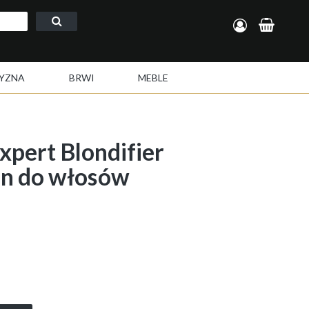
Zarejestruj się
Zaloguj się
YZNA
BRWI
MEBLE
Expert Blondifier
n do włosów