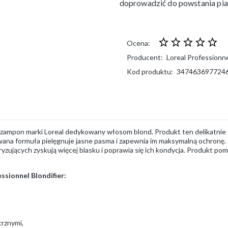
doprowadzić do powstania pia
Ocena:
Producent:
Loreal Professionn
Kod produktu:
347463697724
zampon marki Loreal dedykowany włosom blond. Produkt ten delikatnie 
wana formuła pielęgnuje jasne pasma i zapewnia im maksymalną ochronę.
ryzujących zyskują więcej blasku i poprawia się ich kondycja. Produkt 
sionnel Blondifier:
trznymi,