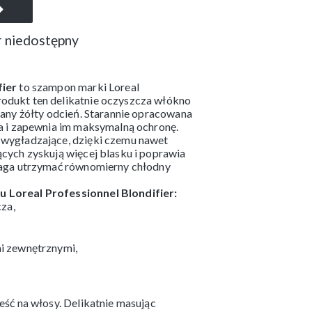
 niedostępny
fier
to szampon marki Loreal
dukt ten delikatnie oczyszcza włókno
dany żółty odcień. Starannie opracowana
a i zapewnia im maksymalną ochronę.
wygładzające, dzięki czemu nawet
cych zyskują więcej blasku i poprawia
maga utrzymać równomierny chłodny
 Loreal Professionnel Blondifier:
cza,
i zewnętrznymi,
eść na włosy. Delikatnie masując