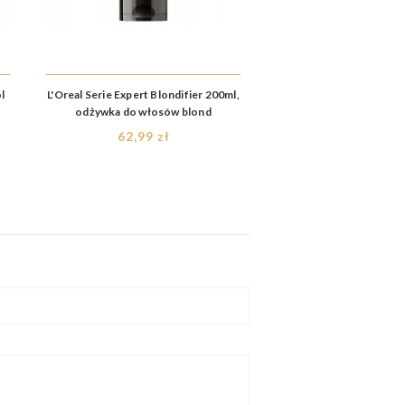
l
L'Oreal Serie Expert Blondifier 200ml,
L'Oreal Serie Expert Blon
odżywka do włosów blond
odżywka do włosó
62,99 zł
110,00 zł