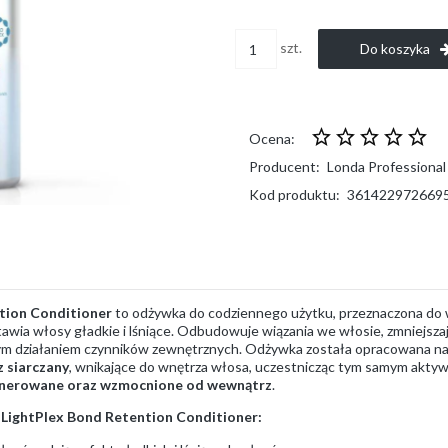
szt.
Do koszyka
Ocena:
Producent:
Londa Professional
Kod produktu:
361422972669
tion Conditioner
to odżywka do codziennego użytku, przeznaczona do
awia włosy gładkie i lśniące. Odbudowuje wiązania we włosie, zmniejsz
wym działaniem czynników zewnętrznych. Odżywka została opracowana na
z siarczany
, wnikające do wnętrza włosa, uczestnicząc tym samym akty
enerowane oraz wzmocnione od wewnątrz
.
 LightPlex Bond Retention Conditioner: