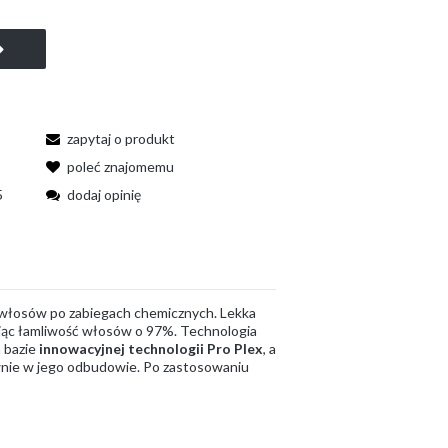
zapytaj o produkt
poleć znajomemu
5
dodaj opinię
 włosów po zabiegach chemicznych. Lekka
ając łamliwość włosów o 97%. Technologia
 bazie
innowacyjnej technologii Pro Plex
, a
wnie w jego odbudowie. Po zastosowaniu