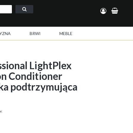
Zarejestruj się
Zaloguj się
YZNA
BRWI
MEBLE
ional LightPlex
n Conditioner
ka podtrzymująca
w: