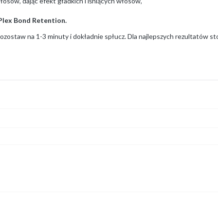
osów, dając efekt gładkich i lśniących włosów,
Plex Bond Retention.
zostaw na 1-3 minuty i dokładnie spłucz. Dla najlepszych rezultatów stos