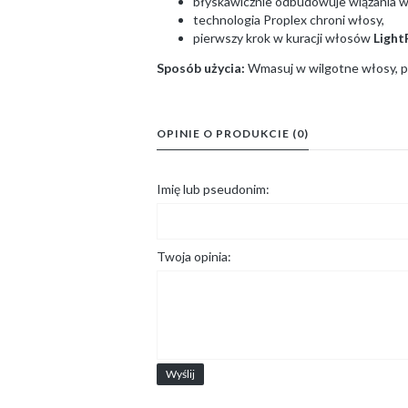
błyskawicznie odbudowuje wiązania wł
technologia Proplex chroni włosy,
pierwszy krok w kuracji włosów
Light
Sposób użycia:
Wmasuj w wilgotne włosy, po
OPINIE O PRODUKCIE (0)
Imię lub pseudonim:
Twoja opinia:
Wyślij