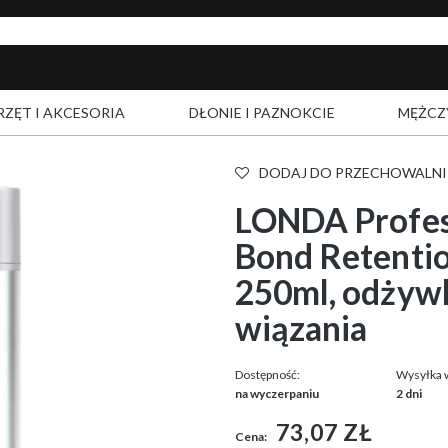
RZĘT I AKCESORIA
DŁONIE I PAZNOKCIE
MĘŻCZ
DODAJ DO PRZECHOWALNI
LONDA Profess
Bond Retentio
250ml, odżyw
wiązania
Dostępność:
Wysyłka 
na wyczerpaniu
2 dni
73,07 ZŁ
Cena: