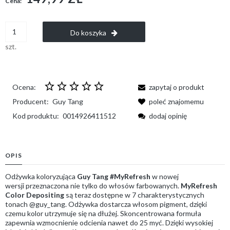
Cena:
Do koszyka
szt.
Ocena:
zapytaj o produkt
Producent:
Guy Tang
poleć znajomemu
Kod produktu:
0014926411512
dodaj opinię
OPIS
Odżywka koloryzująca
Guy Tang #MyRefresh
w nowej
wersji przeznaczona nie tylko do włosów farbowanych.
MyRefresh
Color Depositing
są teraz dostępne w 7 charakterystycznych
tonach @guy_tang. Odżywka dostarcza włosom pigment, dzięki
czemu kolor utrzymuje się na dłużej. Skoncentrowana formuła
zapewnia wzmocnienie odcienia nawet do 25 myć. Dzięki wysokiej