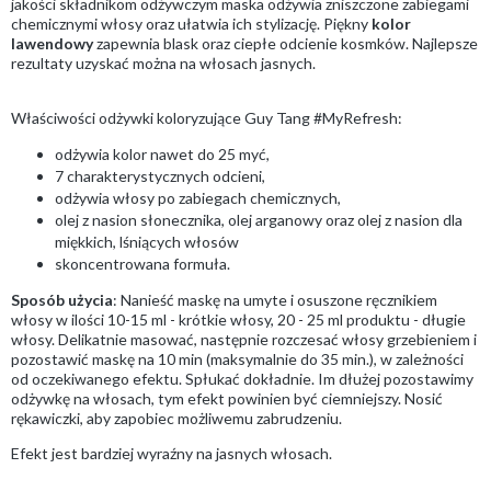
jakości składnikom odżywczym maska odżywia zniszczone zabiegami
chemicznymi włosy oraz ułatwia ich stylizację. Piękny
kolor
lawendowy
zapewnia blask oraz ciepłe odcienie kosmków. Najlepsze
rezultaty uzyskać można na włosach jasnych.
Właściwości odżywki koloryzujące Guy Tang #MyRefresh:
odżywia kolor nawet do 25 myć,
7 charakterystycznych odcieni,
odżywia włosy po zabiegach chemicznych,
olej z nasion słonecznika, olej arganowy oraz olej z nasion dla
miękkich, lśniących włosów
skoncentrowana formuła.
Sposób użycia
: Nanieść maskę na umyte i osuszone ręcznikiem
włosy w ilości 10-15 ml - krótkie włosy, 20 - 25 ml produktu - długie
włosy. Delikatnie masować, następnie rozczesać włosy grzebieniem i
pozostawić maskę na 10 min (maksymalnie do 35 min.), w zależności
od oczekiwanego efektu. Spłukać dokładnie. Im dłużej pozostawimy
odżywkę na włosach, tym efekt powinien być ciemniejszy. Nosić
rękawiczki, aby zapobiec możliwemu zabrudzeniu.
Efekt jest bardziej wyraźny na jasnych włosach.