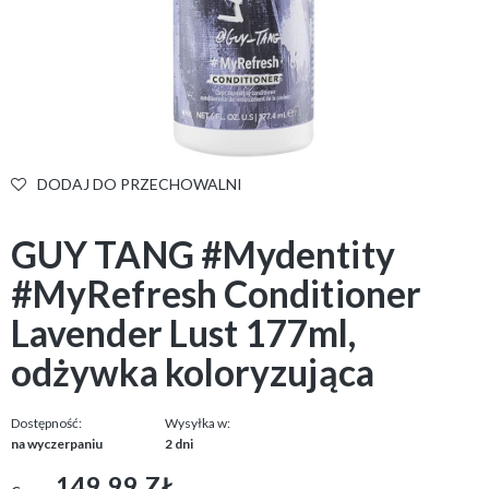
DODAJ DO PRZECHOWALNI
GUY TANG #Mydentity
#MyRefresh Conditioner
Lavender Lust 177ml,
odżywka koloryzująca
Dostępność:
Wysyłka w:
na wyczerpaniu
2 dni
149,99 ZŁ