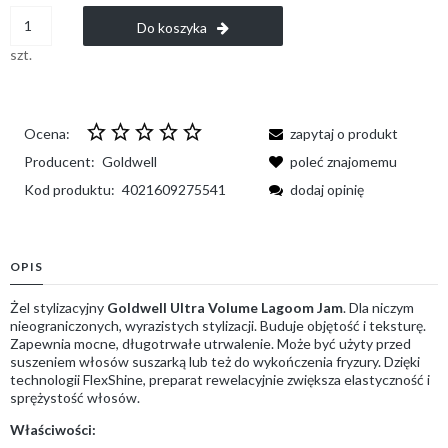
Do koszyka
szt.
Ocena:
zapytaj o produkt
Producent:
Goldwell
poleć znajomemu
Kod produktu:
4021609275541
dodaj opinię
OPIS
Żel stylizacyjny
Goldwell Ultra Volume Lagoom Jam
. Dla niczym
nieograniczonych, wyrazistych stylizacji. Buduje objętość i teksturę.
Zapewnia mocne, długotrwałe utrwalenie. Może być użyty przed
suszeniem włosów suszarką lub też do wykończenia fryzury. Dzięki
technologii FlexShine, preparat rewelacyjnie zwiększa elastyczność i
sprężystość włosów.
Właściwości: