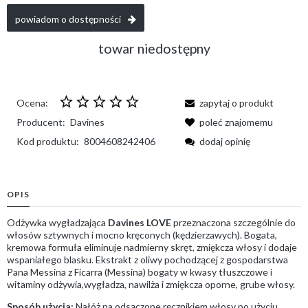
powiadom o dostępności
towar niedostępny
Ocena:
zapytaj o produkt
Producent:
Davines
poleć znajomemu
Kod produktu:
8004608242406
dodaj opinię
OPIS
Odżywka wygładzająca
Davines LOVE
przeznaczona szczególnie do
włosów sztywnych i mocno kręconych (kędzierzawych). Bogata,
kremowa formuła eliminuje nadmierny skręt, zmiękcza włosy i dodaje
wspaniałego blasku. Ekstrakt z oliwy pochodzącej z gospodarstwa
Pana Messina z Ficarra (Messina) bogaty w kwasy tłuszczowe i
witaminy odżywia,wygładza, nawilża i zmiękcza oporne, grube włosy.
Sposób użycia:
Nałóż na odsączone ręcznikiem włosy po użyciu