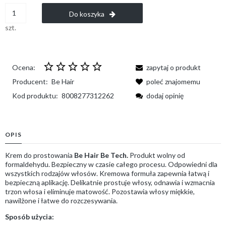
Do koszyka
szt.
Ocena:
zapytaj o produkt
Producent:
Be Hair
poleć znajomemu
Kod produktu:
8008277312262
dodaj opinię
OPIS
Krem do prostowania
Be Hair Be Tech.
Produkt wolny od
formaldehydu. Bezpieczny w czasie całego procesu. Odpowiedni dla
wszystkich rodzajów włosów. Kremowa formuła zapewnia łatwą i
bezpieczną aplikację. Delikatnie prostuje włosy, odnawia i wzmacnia
trzon włosa i eliminuje matowość. Pozostawia włosy miękkie,
nawilżone i łatwe do rozczesywania.
Sposób użycia: