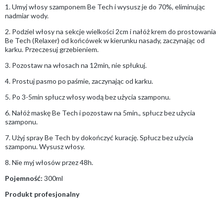
1. Umyj włosy szamponem Be Tech i wysusz je do 70%, eliminując
nadmiar wody.
2. Podziel włosy na sekcje wielkości 2cm i nałóż krem do prostowania
Be Tech (Relaxer) od końcówek w kierunku nasady, zaczynając od
karku. Przeczesuj grzebieniem.
3. Pozostaw na włosach na 12min, nie spłukuj.
4. Prostuj pasmo po paśmie, zaczynając od karku.
5. Po 3-5min spłucz włosy wodą bez użycia szamponu.
6. Nałóż maskę Be Tech i pozostaw na 5min., spłucz bez użycia
szamponu.
7. Użyj spray Be Tech by dokończyć kurację. Spłucz bez użycia
szamponu. Wysusz włosy.
8. Nie myj włosów przez 48h.
Pojemność:
300ml
Produkt profesjonalny