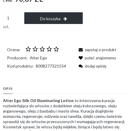
Cena:
Do koszyka
szt.
Ocena:
zapytaj o produkt
Producent:
Alter Ego
poleć znajomemu
Kod produktu:
8008277321554
dodaj opinię
OPIS
Alter Ego Silk Oil Illuminating Lotion
to intensywna kuracja
rozświetlająca do włosów z dodatkiem oleju kokosowego, oleju
arganowego, oleju z baobabu i masła shea. Kuracja dogłębnie
wzmacnia, regeneruje, odżywia oraz nawilża, dzięki czemu świetnie
sprawdzi się do włosów przesuszonych i wymagających regeneracji.
Kosmetyk sprawi, że włosy będą miękkie, lśniące i będą łatwo się