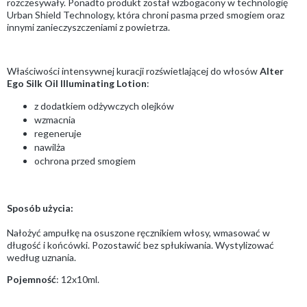
rozczesywały. Ponadto produkt został wzbogacony w technologię
Urban Shield Technology, która chroni pasma przed smogiem oraz
innymi zanieczyszczeniami z powietrza.
Właściwości intensywnej kuracji rozświetlającej do włosów
Alter
Ego Silk Oil Illuminating Lotion
:
z dodatkiem odżywczych olejków
wzmacnia
regeneruje
nawilża
ochrona przed smogiem
Sposób użycia:
Nałożyć ampułkę na osuszone ręcznikiem włosy, wmasować w
długość i końcówki. Pozostawić bez spłukiwania. Wystylizować
według uznania.
Pojemność
: 12x10ml.