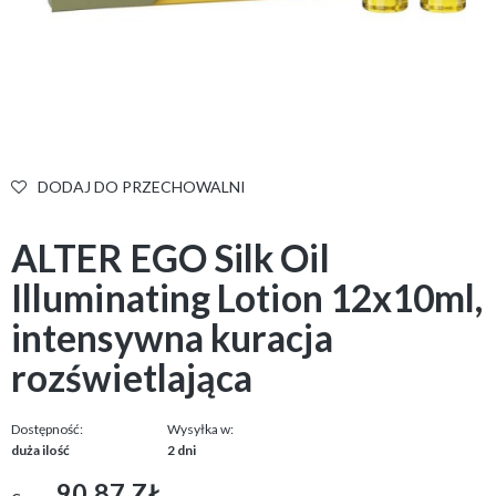
DODAJ DO PRZECHOWALNI
ALTER EGO Silk Oil
Illuminating Lotion 12x10ml,
intensywna kuracja
rozświetlająca
Dostępność:
Wysyłka w:
duża ilość
2 dni
90,87 ZŁ