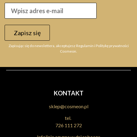
Zapisz się
Zapisując się do newslettera, akceptujesz Regulamin i Politykę prywatności
Cosmeon.
KONTAKT
sklep@cosmeon.pl
tel.
726 111 272
Infolinia czynna w dni robocze