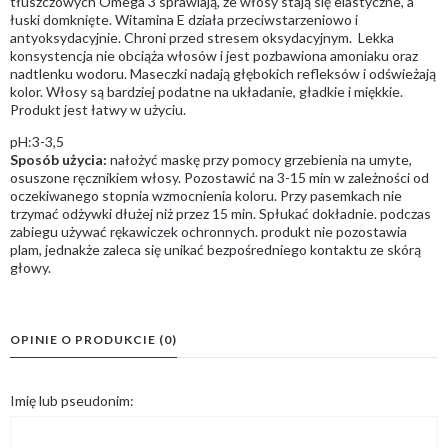
tłuszczowych Omega 3 sprawiają, że włosy stają się elastyczne, a
łuski domknięte. Witamina E działa przeciwstarzeniowo i
antyoksydacyjnie. Chroni przed stresem oksydacyjnym. Lekka
konsystencja nie obciąża włosów i jest pozbawiona amoniaku oraz
nadtlenku wodoru. Maseczki nadają głębokich refleksów i odświeżają
kolor. Włosy są bardziej podatne na układanie, gładkie i miękkie.
Produkt jest łatwy w użyciu.
pH:3-3,5
Sposób użycia:
nałożyć maskę przy pomocy grzebienia na umyte,
osuszone ręcznikiem włosy. Pozostawić na 3-15 min w zależności od
oczekiwanego stopnia wzmocnienia koloru. Przy pasemkach nie
trzymać odżywki dłużej niż przez 15 min. Spłukać dokładnie. podczas
zabiegu używać rękawiczek ochronnych. produkt nie pozostawia
plam, jednakże zaleca się unikać bezpośredniego kontaktu ze skórą
głowy.
OPINIE O PRODUKCIE (0)
Imię lub pseudonim: