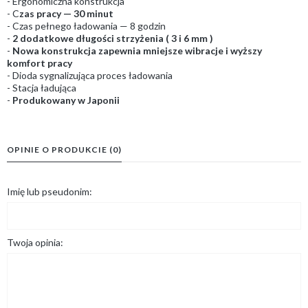
- Ergonomiczna konstrukcja
- C
zas pracy — 30 minut
- Czas pełnego ładowania — 8 godzin
-
2 dodatkowe długości strzyżenia ( 3 i 6 mm )
-
Nowa konstrukcja zapewnia mniejsze wibracje i wyższy
komfort pracy
- Dioda sygnalizująca proces ładowania
- Stacja ładująca
-
Produkowany w Japonii
OPINIE O PRODUKCIE (0)
Imię lub pseudonim:
Twoja opinia: