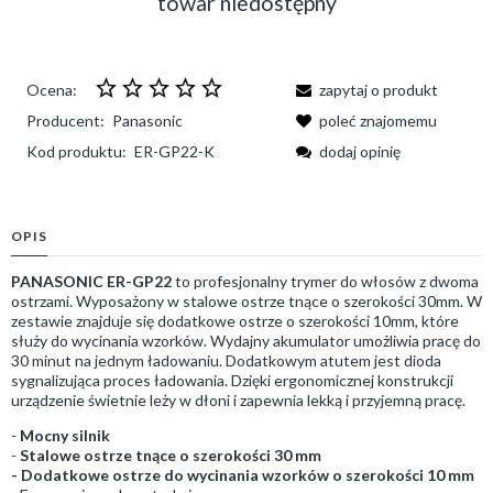
towar niedostępny
Ocena:
zapytaj o produkt
Producent:
Panasonic
poleć znajomemu
Kod produktu:
ER-GP22-K
dodaj opinię
OPIS
PANASONIC ER-GP22
to profesjonalny trymer do włosów z dwoma
ostrzami. Wyposażony w stalowe ostrze tnące o szerokości 30mm. W
zestawie znajduje się dodatkowe ostrze o szerokości 10mm, które
służy do wycinania wzorków. Wydajny akumulator umożliwia pracę do
30 minut na jednym ładowaniu. Dodatkowym atutem jest dioda
sygnalizująca proces ładowania. Dzięki ergonomicznej konstrukcji
urządzenie świetnie leży w dłoni i zapewnia lekką i przyjemną pracę.
-
Mocny silnik
-
Stalowe ostrze tnące o szerokości 30 mm
- Dodatkowe ostrze do wycinania wzorków o szerokości 10 mm