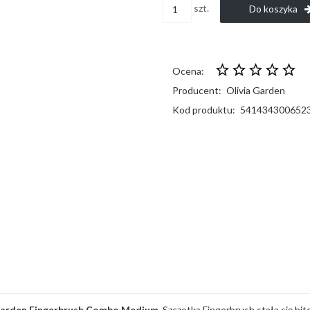
szt.
Do koszyka
Ocena:
Producent:
Olivia Garden
Kod produktu:
541434300652
Garden Fingerbrush
Combo Medium.
Szczotka Fingerbrush stała się h