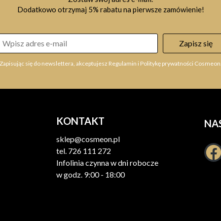
Dodatkowo otrzymaj 5% rabatu na pierwsze zamówienie!
Zapisz się
Zapisując się do newslettera, akceptujesz Regulamin i Politykę prywatności Cosmeon
KONTAKT
NA
sklep@cosmeon.pl
tel.
726 111 272
Infolinia czynna w dni robocze
w godz. 9:00 - 18:00