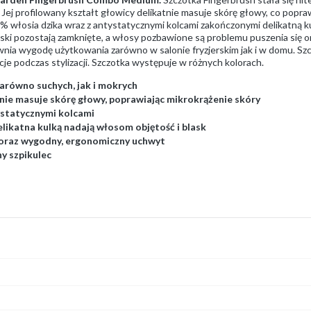
Jej profilowany kształt głowicy delikatnie masuje skórę głowy, co popraw
włosia dzika wraz z antystatycznymi kolcami zakończonymi delikatną ku
uski pozostają zamknięte, a włosy pozbawione są problemu puszenia się o
ewnia wygodę użytkowania zarówno w salonie fryzjerskim jak i w domu. 
cje podczas stylizacji. Szczotka występuje w różnych kolorach.
arówno suchych, jak i mokrych
tnie masuje skórę głowy, poprawiając mikrokrążenie skóry
ystatycznymi kolcami
likatna kulką nadają włosom objętość i blask
 oraz wygodny, ergonomiczny uchwyt
y szpikulec