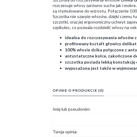
rozczesuje włosy zarówno suche jak i mokre. 
są stymulowane do wzrostu. Połączenie 100% 
Szczotka nie szarpie włosów, dzięki czemu ł
szczotki, oraz jej ergonomiczny uchwyt zap
szpikulec, co pozwala rozdzielić włosy na sek
idealna do rozczesywania włosów z
profilowany kształt głowicy delika
100% włosie dzika połączone z ant
antystatyczne kolce, zakończone de
szczotka posiada lekką konstukcję
wyposażona jest także w wyjmowan
OPINIE O PRODUKCIE (0)
Imię lub pseudonim:
Twoja opinia: