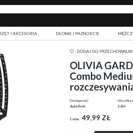
RZĘT I AKCESORIA
DŁONIE I PAZNOKCIE
MĘŻCZ
DODAJ DO PRZECHOWALNI
OLIVIA GARD
Combo Medium
rozczesywania
Dostępność:
Wysyłka 
duża ilość
2 dni
49,99 ZŁ
Cena: