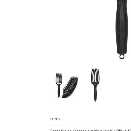
OPIS
Szczotka do rozczesywania włosów
Olivia 