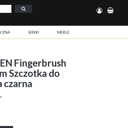
Zarejestruj się
Zaloguj się
YZNA
BRWI
MEBLE
EN Fingerbrush
 Szczotka do
 czarna
w: