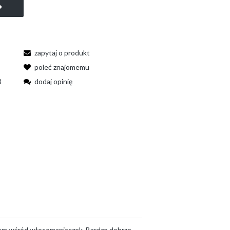
zapytaj o produkt
poleć znajomemu
3
dodaj opinię
item wśród włosomaniaczek. Bardzo dobrze