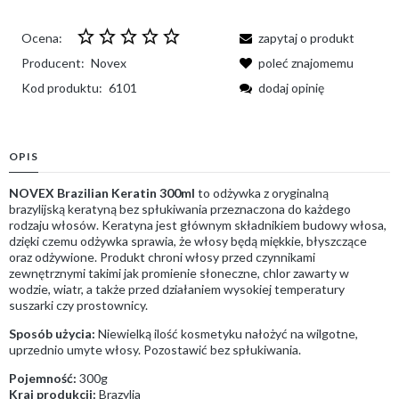
Ocena:
zapytaj o produkt
Producent:
Novex
poleć znajomemu
Kod produktu:
6101
dodaj opinię
OPIS
NOVEX Brazilian Keratin 300ml
to odżywka z oryginalną
brazylijską keratyną bez spłukiwania przeznaczona do każdego
rodzaju włosów. Keratyna jest głównym składnikiem budowy włosa,
dzięki czemu odżywka sprawia, że włosy będą miękkie, błyszczące
oraz odżywione. Produkt chroni włosy przed czynnikami
zewnętrznymi takimi jak promienie słoneczne, chlor zawarty w
wodzie, wiatr, a także przed działaniem wysokiej temperatury
suszarki czy prostownicy.
Sposób użycia:
Niewielką ilość kosmetyku nałożyć na wilgotne,
uprzednio umyte włosy. Pozostawić bez spłukiwania.
Pojemność:
300g
Kraj produkcji:
Brazylia