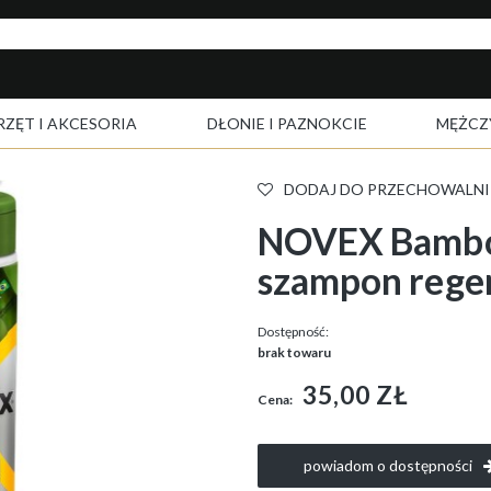
RZĘT I AKCESORIA
DŁONIE I PAZNOKCIE
MĘŻCZ
DODAJ DO PRZECHOWALNI
NOVEX Bamboo
szampon rege
Dostępność:
brak towaru
35,00 ZŁ
Cena:
powiadom o dostępności