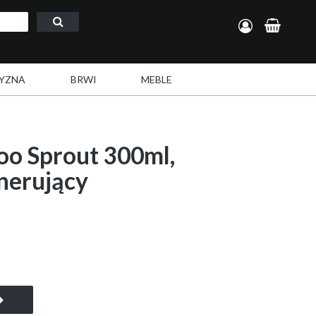
Zarejestruj się
Zaloguj się
YZNA
BRWI
MEBLE
 Sprout 300ml,
nerujący