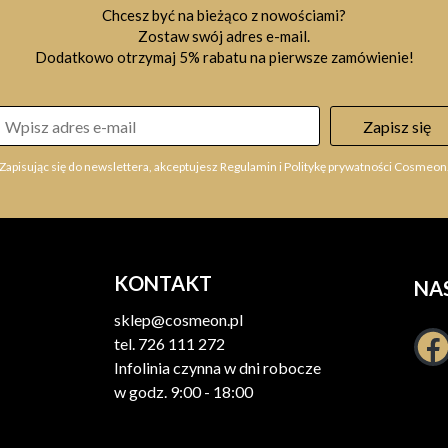
Chcesz być na bieżąco z nowościami?
Zostaw swój adres e-mail.
Dodatkowo otrzymaj 5% rabatu na pierwsze zamówienie!
Zapisz się
Zapisując się do newslettera, akceptujesz Regulamin i Politykę prywatności Cosmeon
KONTAKT
NA
sklep@cosmeon.pl
tel.
726 111 272
Infolinia czynna w dni robocze
w godz. 9:00 - 18:00