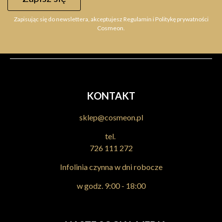
23,99 zł
Zapisując się do newslettera, akceptujesz Regulamin i Politykę prywatności
Do koszyka
Cosmeon.
KONTAKT
sklep@cosmeon.pl
tel.
726 111 272
Infolinia czynna w dni robocze
w godz. 9:00 - 18:00