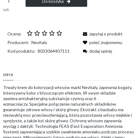
Do koszyka
szt.
Ocena:
zapytaj o produkt
Producent:
Nevitaly
poleć znajomemu
Kod produktu:
8033064407111
dodaj opinię
OPIS
Trwały krem ​​do koloryzacji włosów marki Nevitaly, zapewnia bogaty,
intensywny kolor z błyszczącym efektem. W swym składzie
zawiera antybakteryjną substancje czynną oraz 6
wzmacniaczy. Specjalne połączenie naturalnych składników
gwarantuje zdrowe włosy i skórę głowy. Ekstrakt z baobabu ma
niezwykłą moc przeciwutleniającą, która pozostawia włosy miękkie i
sprężyste, a także koi skórę głowy. Ochronę włosom zapewnia
wyciąg z daktyli. Technologia FEAS (Fast Evaporation Ammonia
System) zapewniająca szybkie uwalnianie amoniaku podczas procesu
mieszania. Mikropigmenty łatwo wnikają we włosy, dzięki czemu