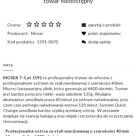
towar niedostępny
Ocena:
zapytaj o produkt
Producent:
Moser
poleć znajomemu
Kod produktu:
1591-0070
dodaj opinię
OPIS
MOSER T-Cut 1591
to profesjonalny trymer do włosów z
profesjonalnym ostrzem ze stali nierdzewnej o szerokości 40mm.
Mocny i bezawaryjny silnik, który generuje aż 6400 obr/min. Trymer
jest bardzo poręczny i lekki- waży zaledwie 135g. Wydajny
akumulator umożliwia pracę 60 minut po pełnym naładowaniu, przy
czym czas pełnego naładowania wynosi 120 minut. System Quick
Change umożliwia bardzo szybką wymianę ostrza. W zestawie
znajduje się stancja ładującą oraz olejek i szczoteczka do oczyszczania
i konserwacji.
-
Profesjonalne ostrze ze stali nierdzewnej o szerokości 40 mm