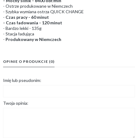
- Mocny silnik - 6400 obr/min
- Ostrze produkowane w Niemczech
- Szybka wymiana ostrza QUICK CHANGE
-
Czas pracy - 60 minut
- Czas ładowania - 120 minut
- Bardzo lekki - 135g
- Stacja ładująca
-
Produkowany w Niemczech
OPINIE O PRODUKCIE (0)
Imię lub pseudonim:
Twoja opinia: