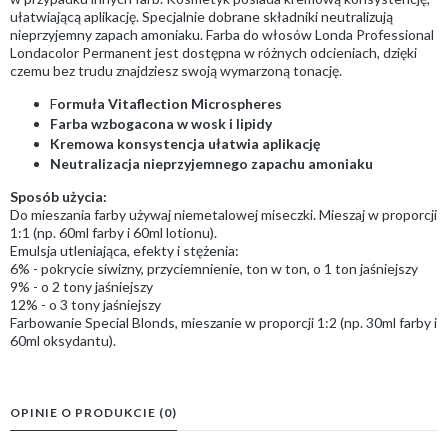
ułatwiającą aplikację. Specjalnie dobrane składniki neutralizują
nieprzyjemny zapach amoniaku. Farba do włosów Londa Professional
Londacolor Permanent jest dostępna w różnych odcieniach, dzięki
czemu bez trudu znajdziesz swoją wymarzoną tonację.
F
ormuła Vitaflection Microspheres
Farba wzbogacona w wosk i lipidy
Kremowa konsystencja ułatwia aplikację
Neutralizacja nieprzyjemnego zapachu amoniaku
Sposób użycia:
Do mieszania farby używaj niemetalowej miseczki. Mieszaj w proporcji
1:1 (np. 60ml farby i 60ml lotionu).
Emulsja utleniająca, efekty i stężenia:
6% - pokrycie siwizny, przyciemnienie, ton w ton, o 1 ton jaśniejszy
9% - o 2 tony jaśniejszy
12% - o 3 tony jaśniejszy
Farbowanie Special Blonds, mieszanie w proporcji 1:2 (np. 30ml farby i
60ml oksydantu).
OPINIE O PRODUKCIE (0)