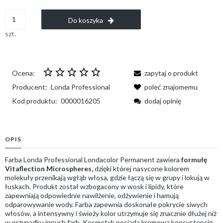
Do koszyka
szt.
Ocena:
zapytaj o produkt
Producent:
Londa Professional
poleć znajomemu
Kod produktu:
0000016205
dodaj opinię
OPIS
Farba Londa Professional Londacolor Permanent zawiera
formułę
Vitaflection Microspheres,
dzięki której nasycone kolorem
molekuły przenikają wgłąb włosa, gdzie łączą się w grupy i lokują w
łuskach. Produkt został wzbogacony w wosk i lipidy, które
zapewniają odpowiednie nawilżenie, odżywienie i hamują
odparowywanie wody. Farba zapewnia doskonałe pokrycie siwych
włosów, a intensywny i świeży kolor utrzymuje się znacznie dłużej niż
w przypadku innych farb. Kosmetyk posiada kremową konsystencję,