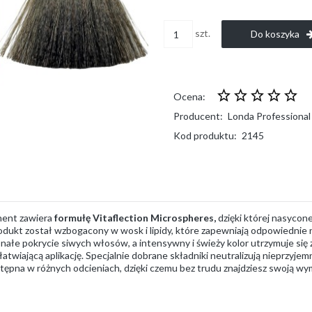
szt.
Do koszyka
Ocena:
Producent:
Londa Professional
Kod produktu:
2145
nent zawiera
formułę Vitaflection Microspheres,
dzięki której nasycon
Produkt został wzbogacony w wosk i lipidy, które zapewniają odpowiednie 
e pokrycie siwych włosów, a intensywny i świeży kolor utrzymuje się zn
twiającą aplikację. Specjalnie dobrane składniki neutralizują nieprzyj
tępna w różnych odcieniach, dzięki czemu bez trudu znajdziesz swoją wy