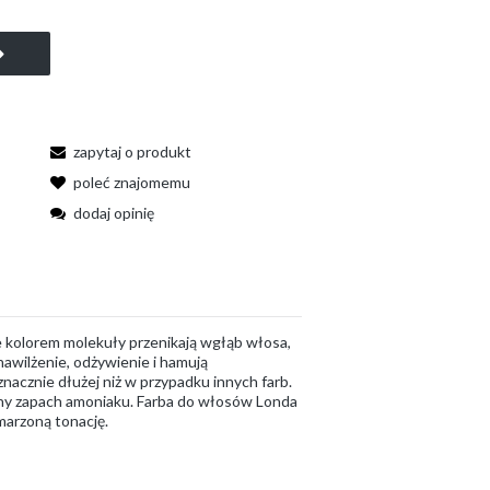
zapytaj o produkt
poleć znajomemu
dodaj opinię
e kolorem molekuły przenikają wgłąb włosa,
nawilżenie, odżywienie i hamują
acznie dłużej niż w przypadku innych farb.
emny zapach amoniaku. Farba do włosów Londa
marzoną tonację.