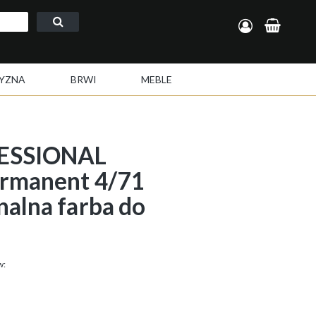
Zarejestruj się
Zaloguj się
YZNA
BRWI
MEBLE
ESSIONAL
ermanent 4/71
nalna farba do
w: