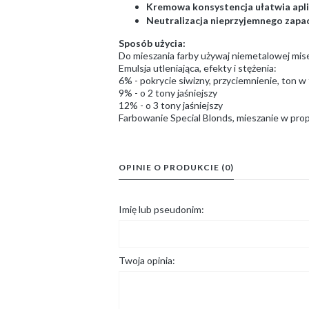
Kremowa konsystencja ułatwia apli
Neutralizacja nieprzyjemnego zap
Sposób użycia:
Do mieszania farby używaj niemetalowej misecz
Emulsja utleniająca, efekty i stężenia:
6% - pokrycie siwizny, przyciemnienie, ton w t
9% - o 2 tony jaśniejszy
12% - o 3 tony jaśniejszy
Farbowanie Special Blonds, mieszanie w propo
OPINIE O PRODUKCIE (0)
Imię lub pseudonim:
Twoja opinia: