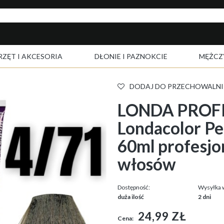
RZĘT I AKCESORIA
DŁONIE I PAZNOKCIE
MĘŻCZ
DODAJ DO PRZECHOWALNI
LONDA PROF
Londacolor P
60ml profesjo
włosów
Dostępność:
Wysyłka 
duża ilość
2 dni
24,99 ZŁ
Cena: