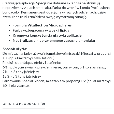
ułatwiającą aplikację. Specjalnie dobrane składniki neutralizują
nieprzyjemny zapach amoniaku. Farba do włosów Londa Professional
Londacolor Permanent jest dostępna w różnych odcieniach, dzięki
czemu bez trudu znajdziesz swoją wymarzoną tonację.
F
ormuła Vitaflection Microspheres
Farba wzbogacona w wosk i lipidy
Kremowa konsystencja ułatwia aplikację
Neutralizacja nieprzyjemnego zapachu amoniaku
Sposób użycia:
Do mieszania farby używaj niemetalowej miseczki. Mieszaj w proporcji
1:1 (np. 60ml farby i 60ml lotionu).
Emulsja utleniająca, efekty i stężenia:
6% - pokrycie siwizny, przyciemnienie, ton w ton, o 1 ton jaśniejszy
9% - o 2 tony jaśniejszy
12% - o 3 tony jaśniejszy
Farbowanie Special Blonds, mieszanie w proporcji 1:2 (np. 30ml farby i
60ml oksydantu).
OPINIE O PRODUKCIE (0)