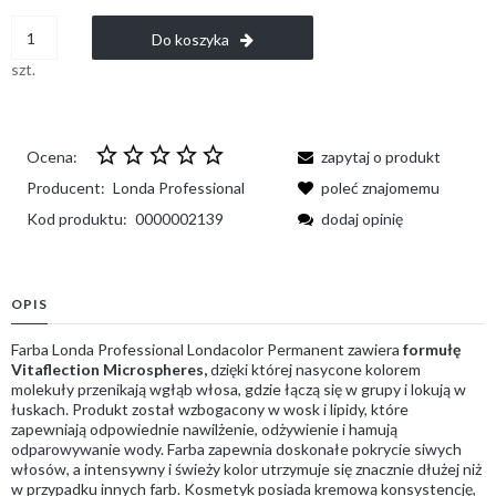
Do koszyka
szt.
Ocena:
zapytaj o produkt
Producent:
Londa Professional
poleć znajomemu
Kod produktu:
0000002139
dodaj opinię
OPIS
Farba Londa Professional Londacolor Permanent zawiera
formułę
Vitaflection Microspheres,
dzięki której nasycone kolorem
molekuły przenikają wgłąb włosa, gdzie łączą się w grupy i lokują w
łuskach. Produkt został wzbogacony w wosk i lipidy, które
zapewniają odpowiednie nawilżenie, odżywienie i hamują
odparowywanie wody. Farba zapewnia doskonałe pokrycie siwych
włosów, a intensywny i świeży kolor utrzymuje się znacznie dłużej niż
w przypadku innych farb. Kosmetyk posiada kremową konsystencję,