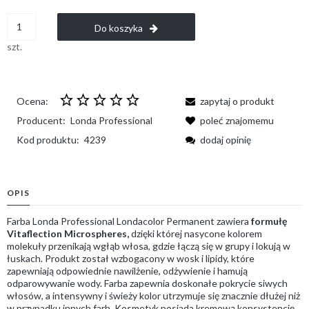
Do koszyka
szt.
Ocena:
zapytaj o produkt
Producent:
Londa Professional
poleć znajomemu
Kod produktu:
4239
dodaj opinię
OPIS
Farba Londa Professional Londacolor Permanent zawiera
formułę
Vitaflection Microspheres,
dzięki której nasycone kolorem
molekuły przenikają wgłąb włosa, gdzie łączą się w grupy i lokują w
łuskach. Produkt został wzbogacony w wosk i lipidy, które
zapewniają odpowiednie nawilżenie, odżywienie i hamują
odparowywanie wody. Farba zapewnia doskonałe pokrycie siwych
włosów, a intensywny i świeży kolor utrzymuje się znacznie dłużej niż
w przypadku innych farb. Kosmetyk posiada kremową konsystencję,