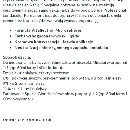
ułatwiającą aplikację. Specjalnie dobrane składniki neutralizują
nieprzyjemny zapach amoniaku. Farba do włosów Londa Professional
Londacolor Permanent jest dostępna w różnych odcieniach, dzięki
czemu bez trudu znajdziesz swoją wymarzoną tonację.
F
ormuła Vitaflection Microspheres
Farba wzbogacona w wosk i lipidy
Kremowa konsystencja ułatwia aplikację
Neutralizacja nieprzyjemnego zapachu amoniaku
Sposób użycia:
Do mieszania farby używaj niemetalowej miseczki. Mieszaj w proporcji
1:1 (np. 60ml farby i 60ml lotionu).
Emulsja utleniająca, efekty i stężenia:
6% - pokrycie siwizny, przyciemnienie, ton w ton, o 1 ton jaśniejszy
9% - o 2 tony jaśniejszy
12% - o 3 tony jaśniejszy
Farbowanie Special Blonds, mieszanie w proporcji 1:2 (np. 30ml farby i
60ml oksydantu).
OPINIE O PRODUKCIE (0)