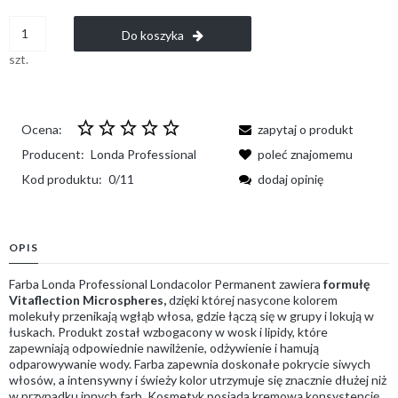
Do koszyka
szt.
Ocena:
zapytaj o produkt
Producent:
Londa Professional
poleć znajomemu
Kod produktu:
0/11
dodaj opinię
OPIS
Farba Londa Professional Londacolor Permanent zawiera
formułę
Vitaflection Microspheres,
dzięki której nasycone kolorem
molekuły przenikają wgłąb włosa, gdzie łączą się w grupy i lokują w
łuskach. Produkt został wzbogacony w wosk i lipidy, które
zapewniają odpowiednie nawilżenie, odżywienie i hamują
odparowywanie wody. Farba zapewnia doskonałe pokrycie siwych
włosów, a intensywny i świeży kolor utrzymuje się znacznie dłużej niż
w przypadku innych farb. Kosmetyk posiada kremową konsystencję,