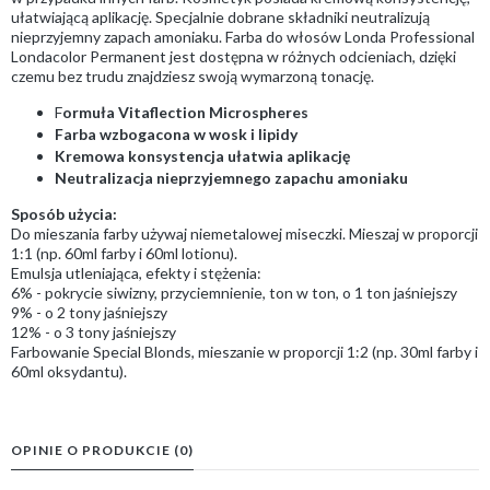
ułatwiającą aplikację. Specjalnie dobrane składniki neutralizują
nieprzyjemny zapach amoniaku. Farba do włosów Londa Professional
Londacolor Permanent jest dostępna w różnych odcieniach, dzięki
czemu bez trudu znajdziesz swoją wymarzoną tonację.
F
ormuła Vitaflection Microspheres
Farba wzbogacona w wosk i lipidy
Kremowa konsystencja ułatwia aplikację
Neutralizacja nieprzyjemnego zapachu amoniaku
Sposób użycia:
Do mieszania farby używaj niemetalowej miseczki. Mieszaj w proporcji
1:1 (np. 60ml farby i 60ml lotionu).
Emulsja utleniająca, efekty i stężenia:
6% - pokrycie siwizny, przyciemnienie, ton w ton, o 1 ton jaśniejszy
9% - o 2 tony jaśniejszy
12% - o 3 tony jaśniejszy
Farbowanie Special Blonds, mieszanie w proporcji 1:2 (np. 30ml farby i
60ml oksydantu).
OPINIE O PRODUKCIE (0)