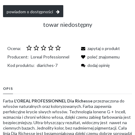
powiadom o dostępności
towar niedostępny
Ocena:
zapytaj o produkt
Producent:
Loreal Professionnel
poleć znajomemu
Kod produktu:
diariches-7
dodaj opinię
OPIS
Farba
L'OREAL PROFESSIONNEL Dia Richesse
przeznaczona do
włosów naturalnych oraz koloryzowanych. Farba
zapewnia
perfekcyjne krycie siwych włosów. Technologia lonene G + Incell,
wzmacnia i chroni włókno włosa, dzięki czemu zabieg farbowania jest
bezpieczniejszy. Ultra-błyszczący rezultat, widoczny jest nawet na
ciemnych bazach. Jednolity kolor, bez nadmiernej pigmentacji. Cała
linia Dia Richesse jest bezamoniakowa dzięki czemu dobrze sprowadzi