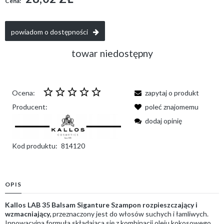
Cena:
powiadom o dostępności
towar niedostępny
Ocena:
zapytaj o produkt
Producent:
poleć znajomemu
dodaj opinię
Kod produktu:
814120
OPIS
Kallos LAB 35 Balsam Siganture Szampon rozpieszczający i
wzmacniający,
przeznaczony jest do włosów suchych i łamliwych.
Innowacyjna formuła składająca się z kombinacji oleju kokosowego,