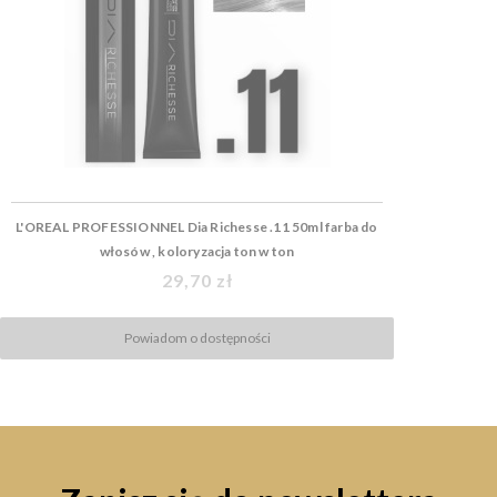
L'OREAL PROFESSIONNEL Dia Richesse .11 50ml farba do
włosów , koloryzacja ton w ton
29,70 zł
Powiadom o dostępności