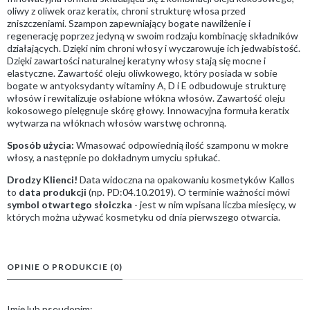
oliwy z oliwek oraz keratix, chroni strukturę włosa przed
zniszczeniami. Szampon zapewniający bogate nawilżenie i
regenerację poprzez jedyną w swoim rodzaju kombinację składników
działających. Dzięki nim chroni włosy i wyczarowuje ich jedwabistość.
Dzięki zawartości naturalnej keratyny włosy stają się mocne i
elastyczne. Zawartość oleju oliwkowego, który posiada w sobie
bogate w antyoksydanty witaminy A, D i E odbudowuje strukturę
włosów i rewitalizuje osłabione włókna włosów. Zawartość oleju
kokosowego pielęgnuje skórę głowy. Innowacyjna formuła keratix
wytwarza na włóknach włosów warstwę ochronną.
Sposób użycia:
Wmasować odpowiednią ilość szamponu w mokre
włosy, a następnie po dokładnym umyciu spłukać.
Drodzy Klienci!
Data widoczna na opakowaniu kosmetyków Kallos
to
data produkcji
(np. PD:04.10.2019). O terminie ważności mówi
symbol otwartego słoiczka
- jest w nim wpisana liczba miesięcy, w
których można używać kosmetyku od dnia pierwszego otwarcia.
OPINIE O PRODUKCIE (0)
Imię lub pseudonim: