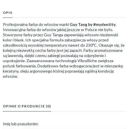
OPIS
Profesjonalna farba do włosów marki
Guy Tang by #mydentity
.
Innowacyjna farba do włosów jakiej jeszcze w Polsce nie było.
Stworzone farby przez Guy Tanga zapewniają włosom nieziemski
kolor i blask. Ich specjalna formuła zabezpiecza włosy przed
szkodliwością wysokiej temperatury nawet do 230ºC. Okazuje się, że
kolejną niezwykłą cecha farby jest jej zapach. Farby aromatyzowane
są lawendą, dzięki czemu zabiegi pozwalają na odprężenie i
uspokojenie. Zaawansowana technologia VibraRiche zwiększa
połysk farbowania. Dodatkowo farba wzbogacona jest w mieszankę
keratyny, oleju argonowego której poprawiają ogólną kondycję
włosów.
OPINIE O PRODUKCIE (0)
Imię lub pseudonim: