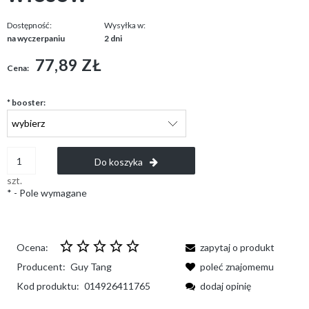
Dostępność:
Wysyłka w:
na wyczerpaniu
2 dni
77,89 ZŁ
Cena:
*
booster:
Do koszyka
szt.
*
- Pole wymagane
Ocena:
zapytaj o produkt
Producent:
Guy Tang
poleć znajomemu
Kod produktu:
014926411765
dodaj opinię