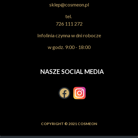
sklep@cosmeon.pl
tel.
726 111 272
Infolinia czynna w dni robocze
w godz. 9:00 - 18:00
INEBRYA Color 7.8 100ml, farba do włosów
NASZE SOCIAL MEDIA
19,99 zł
Do koszyka
COPYRIGHT © 2021 COSMEON