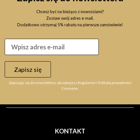
Chcesz być na bieżąco z nowościami?
Zostaw swój adres e-mail.
Dodatkowo otrzymaj 5% rabatu na pierwsze zamówienie!
STAPIZ Lumi Color Treatment 240ml, szampon do włosów
Zapisz się
farbowanych
17,99 zł
Zapisując się do newslettera, akceptujesz Regulamin i Politykę prywatności
Cosmeon.
Do koszyka
KONTAKT