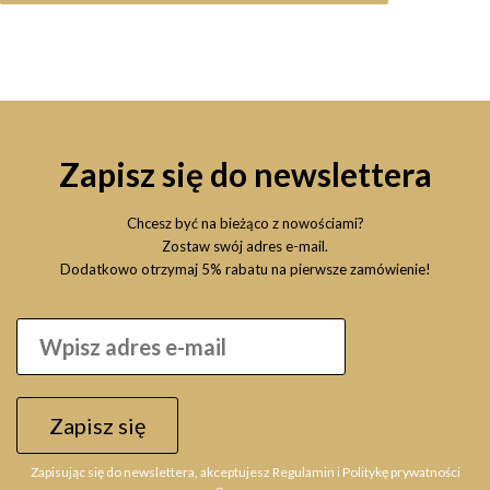
Zapisz się do newslettera
Chcesz być na bieżąco z nowościami?
Zostaw swój adres e-mail.
Dodatkowo otrzymaj 5% rabatu na pierwsze zamówienie!
MATRIX Total Results High Amplify Root Up Wash 400ml
Szampon oczyszczający
Zapisz się
53,60 zł
Zapisując się do newslettera, akceptujesz Regulamin i Politykę prywatności
Powiadom o dostępności