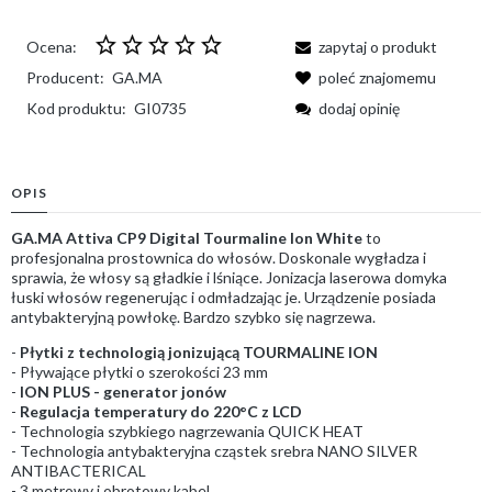
Ocena:
zapytaj o produkt
Producent:
GA.MA
poleć znajomemu
Kod produktu:
GI0735
dodaj opinię
OPIS
GA.MA Attiva CP9 Digital Tourmaline Ion White
to
profesjonalna prostownica do włosów. Doskonale wygładza i
sprawia, że włosy są gładkie i lśniące. Jonizacja laserowa domyka
łuski włosów regenerując i odmładzając je. Urządzenie posiada
antybakteryjną powłokę. Bardzo szybko się nagrzewa.
-
Płytki z technologią jonizującą TOURMALINE ION
- Pływające płytki o szerokości 23 mm
-
ION PLUS - generator jonów
-
Regulacja temperatury do 220°C z LCD
- Technologia szybkiego nagrzewania QUICK HEAT
- Technologia antybakteryjna cząstek srebra NANO SILVER
ANTIBACTERICAL
- 3 metrowy i obrotowy kabel