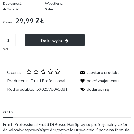
Dostępność:
Wysyłka w:
duża ilość
2 dni
29,99 ZŁ
Cena:
Do koszyka
szt.
Ocena:
zapytaj o produkt
Producent:
Frutti Professional
poleć znajomemu
Kod produktu:
5902596045081
dodaj opinię
OPIS
Frutti Professional Frutti Di Bosco HairSpray to profesjonalny lakier
do włosów zapewniający długotrwałe utrwalenie. Specjalna formuła