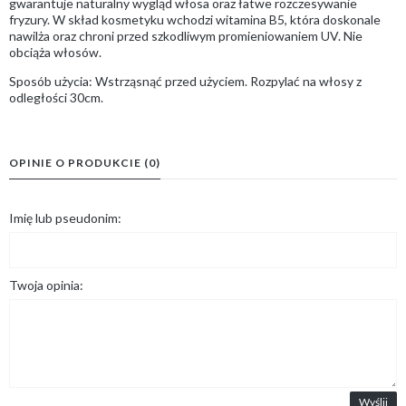
gwarantuje naturalny wygląd włosa oraz łatwe rozczesywanie
fryzury. W skład kosmetyku wchodzi witamina B5, która doskonale
nawilża oraz chroni przed szkodliwym promieniowaniem UV. Nie
obciąża włosów.
Sposób użycia: Wstrząsnąć przed użyciem. Rozpylać na włosy z
odległości 30cm.
OPINIE O PRODUKCIE (0)
Imię lub pseudonim:
Twoja opinia:
Wyślij