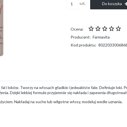
szt.
Do koszyka
Ocena:
Producent:
Farmavita
Kod produktu:
802203300686
al i loków. Tworzy na włosach gładkie i jedwabiste fale. Definiuje loki. 
żenia. Dzięki lekkiej formule przyjemnie się nakłada i zapewnia długotrwał
użyciem. Nakładaj na suche lub wilgotne włosy, modeluj wedle uznania.