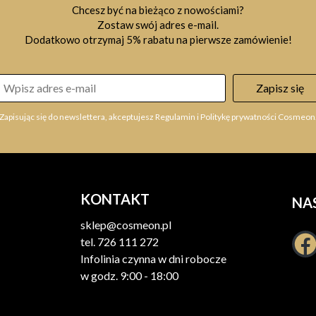
Chcesz być na bieżąco z nowościami?
Zostaw swój adres e-mail.
Dodatkowo otrzymaj 5% rabatu na pierwsze zamówienie!
Zapisz się
Zapisując się do newslettera, akceptujesz Regulamin i Politykę prywatności Cosmeon
KONTAKT
NA
sklep@cosmeon.pl
tel.
726 111 272
Infolinia czynna w dni robocze
w godz. 9:00 - 18:00