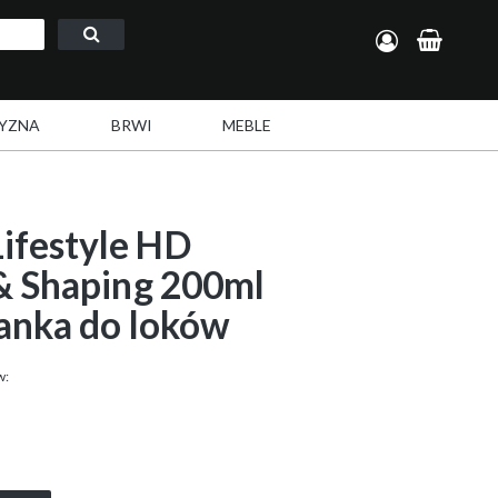
Zarejestruj się
Zaloguj się
YZNA
BRWI
MEBLE
festyle HD
& Shaping 200ml
anka do loków
w: