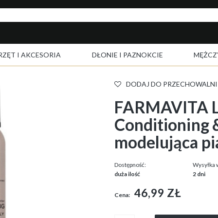
RZĘT I AKCESORIA
DŁONIE I PAZNOKCIE
MĘŻCZ
DODAJ DO PRZECHOWALNI
FARMAVITA Li
Conditioning 
modelująca pi
Dostępność:
Wysyłka 
duża ilość
2 dni
46,99 ZŁ
Cena: