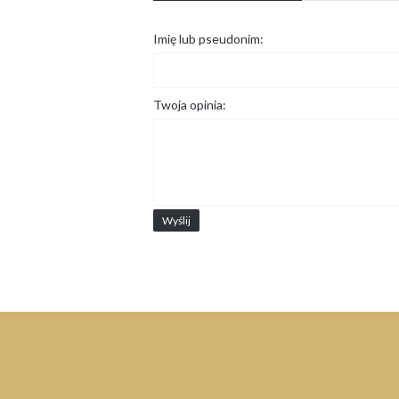
Imię lub pseudonim:
Twoja opinia:
Wyślij