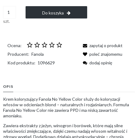
Do koszyka
szt.
Ocena:
zapytaj o produkt
Producent:
Fanola
poleć znajomemu
Kod produktu:
1096629
dodaj opinię
OPIS
Krem koloryzujący Fanola No Yellow Color służy do koloryzacji
włosów w odcieniach blond – naturalnych i rozjaśnianych. Formuła
Fanola No Yellow Color nie zawiera PPD i ma niską zawartość
amoniaku.
Zawiera ekstrakty z jeżyn, winogron i borówek, które mają silne
właściwości zmiękczające, dzięki czemu nadają włosom witalność i
zdrowy wygląd. Dodatkowo działają antyoksydacyjnie – chronią