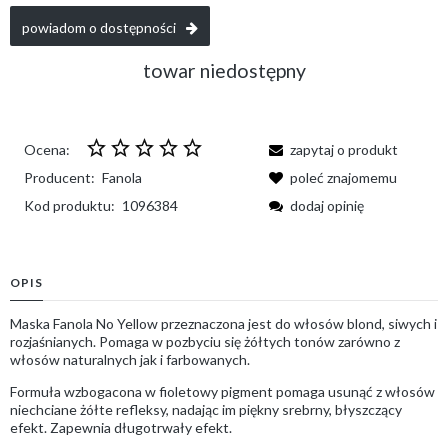
powiadom o dostępności
towar niedostępny
Ocena:
zapytaj o produkt
Producent:
Fanola
poleć znajomemu
Kod produktu:
1096384
dodaj opinię
OPIS
Maska Fanola No Yellow przeznaczona jest do włosów blond, siwych i
rozjaśnianych. Pomaga w pozbyciu się żółtych tonów zarówno z
włosów naturalnych jak i farbowanych.
Formuła wzbogacona w fioletowy pigment pomaga usunąć z włosów
niechciane żółte refleksy, nadając im piękny srebrny, błyszczący
efekt. Zapewnia długotrwały efekt.