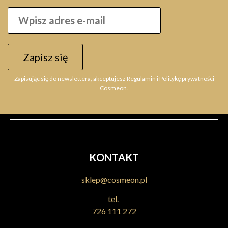
FANOLA Oro Therapy 24k Color Keratin 6.3 100ml farba
bez amoniaku z keratyną, złotem koloidalnym i olejkiem
arganowym
Zapisz się
25,78 zł
Zapisując się do newslettera, akceptujesz Regulamin i Politykę prywatności
Do koszyka
Cosmeon.
KONTAKT
sklep@cosmeon.pl
tel.
726 111 272