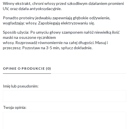
Winny ekstrakt, chroni włosy przed szkodliwym działaniem promieni
UV, oraz działa antyoksydacyjnie.
Ponadto proteiny jedwabiu zapewniają głębokie odżywienie,
wygładzając włosy. Zapobiegają elektryzowaniu się.
Sposób użycia: Po umyciu głowy szamponem nałóż niewielką ilość
maski na osuszone ręcznikiem
włosy. Rozprowadź równomiernie na całej długości. Masuj i
przeczesz. Pozostaw na 3-5 min, spłucz dokładnie.
OPINIE O PRODUKCIE (0)
Imię lub pseudonim:
Twoja opinia: