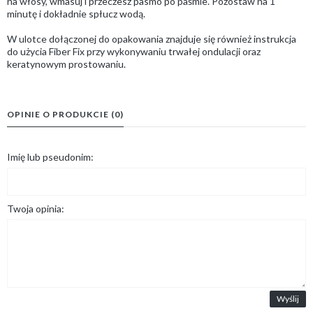
na włosy, wmasuj i przeczesz pasmo po paśmie. Pozostaw na 1
minutę i dokładnie spłucz wodą.
W ulotce dołączonej do opakowania znajduje się również instrukcja
do użycia Fiber Fix przy wykonywaniu trwałej ondulacji oraz
keratynowym prostowaniu.
OPINIE O PRODUKCIE (0)
Imię lub pseudonim:
Twoja opinia:
Wyślij