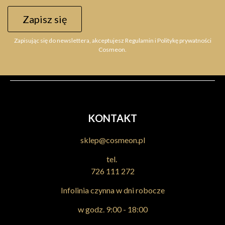
bez amoniaku z keratyną, złotem koloidalnym i olejkiem
Zapisz się
arganowym
25,78 zł
Zapisując się do newslettera, akceptujesz Regulamin i Politykę prywatności
Cosmeon.
Do koszyka
KONTAKT
sklep@cosmeon.pl
tel.
726 111 272
Infolinia czynna w dni robocze
w godz. 9:00 - 18:00