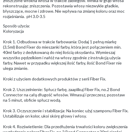
zniszczone włókna włosa w trakcie zabiegów. Wnika w głąb włosa
rekonstruując zniszczenia. Pozostawia włosy niezwykle gładkie,
błyszczące, mocne i zdrowe. Nie wpływa na zmianę koloru oraz moc
rozjaśniania. pH 3.0-3.5
Sposób użycia:
Koloryzacja
Krok 1. Odbudowa w trakcie farbowania: Dodaj 1 pełną miarkę
(3,5ml) Bond Fixer do mieszanki farby, która jest połączeniem min.
40ml farby z dedykowaną do niej ilością oksydantu. Wymieszaj
wszystko pędzelkiem i nałóż na włosy zgodnie z instrukcją użycia
farby. Nawet w przypadku większej ilość farby, ilość Bond Fixer nie
ulega zmianie.
Kroki z użyciem dodatkowych produktów z serii Fiber Fix.
Krok 2. Uszczelnienie: Spłucz farbę, zaaplikuj Fiber Fix, no.2 Bond
Connector na całą długość włosów. Wmasuj i przeczesz, pozostaw
na 5 minut, obficie spłucz wodą.
Krok 3. Oczyszczenie i stabilizacja: Na koniec użyj szamponu Fiber Fix.
Ustabilizuje on kolor, ukoi skórę głowy i włosy.
Krok 4. Rozświetlenie: Dla przedłużenia trwałości koloru zwiększenia
wygładzenia połącz Fiber Fix, no.2 Bond Connector z 20ml ciepłej