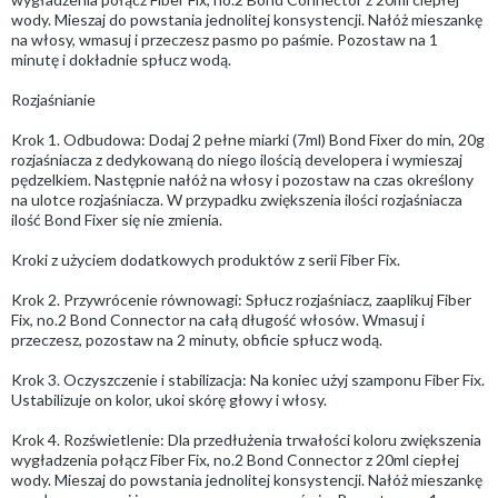
wody. Mieszaj do powstania jednolitej konsystencji. Nałóż mieszankę
na włosy, wmasuj i przeczesz pasmo po paśmie. Pozostaw na 1
minutę i dokładnie spłucz wodą.
Rozjaśnianie
Krok 1. Odbudowa: Dodaj 2 pełne miarki (7ml) Bond Fixer do min, 20g
rozjaśniacza z dedykowaną do niego ilością developera i wymieszaj
pędzelkiem. Następnie nałóż na włosy i pozostaw na czas określony
na ulotce rozjaśniacza. W przypadku zwiększenia ilości rozjaśniacza
ilość Bond Fixer się nie zmienia.
Kroki z użyciem dodatkowych produktów z serii Fiber Fix.
Krok 2. Przywrócenie równowagi: Spłucz rozjaśniacz, zaaplikuj Fiber
Fix, no.2 Bond Connector na całą długość włosów. Wmasuj i
przeczesz, pozostaw na 2 minuty, obficie spłucz wodą.
Krok 3. Oczyszczenie i stabilizacja: Na koniec użyj szamponu Fiber Fix.
Ustabilizuje on kolor, ukoi skórę głowy i włosy.
Krok 4. Rozświetlenie: Dla przedłużenia trwałości koloru zwiększenia
wygładzenia połącz Fiber Fix, no.2 Bond Connector z 20ml ciepłej
wody. Mieszaj do powstania jednolitej konsystencji. Nałóż mieszankę