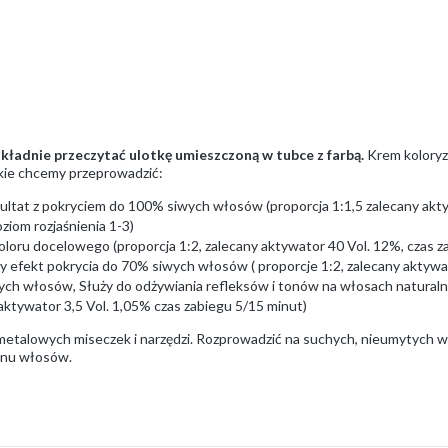
ładnie przeczytać ulotkę umieszczoną w tubce z farbą.
Krem koloryz
akie chcemy przeprowadzić:
ultat z pokryciem do 100% siwych włosów (proporcja 1:1,5 zalecany aktyw
ziom rozjaśnienia 1-3)
loru docelowego (proporcja 1:2, zalecany aktywator 40 Vol. 12%, czas za
y efekt pokrycia do 70% siwych włosów ( proporcje 1:2, zalecany aktywat
ch włosów, Służy do odżywiania refleksów i tonów na włosach natural
 aktywator 3,5 Vol. 1,05% czas zabiegu 5/15 minut)
emetalowych miseczek i narzędzi. Rozprowadzić na suchych, nieumytych
tanu włosów.