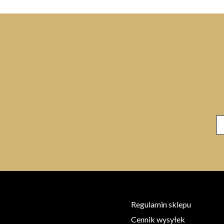
INEBRYA Kromask Silver 250ml,
maska odświeżająca kolor srebrna
42,00 zł
Regulamin sklepu
Cennik wysyłek