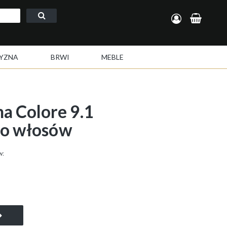
Zarejestruj się
Zaloguj się
YZNA
BRWI
MEBLE
 Colore 9.1
do włosów
w: