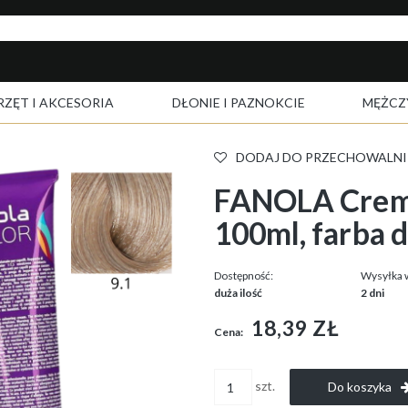
RZĘT I AKCESORIA
DŁONIE I PAZNOKCIE
MĘŻCZ
DODAJ DO PRZECHOWALNI
FANOLA Crema
100ml, farba 
Dostępność:
Wysyłka 
duża ilość
2 dni
18,39 ZŁ
Cena:
szt.
Do koszyka