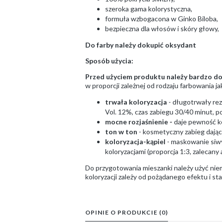
szeroka gama kolorystyczna,
formuła wzbogacona w Ginko Biloba,
bezpieczna dla włosów i skóry głowy,
Do farby należy dokupić oksydant
Sposób użycia:
Przed użyciem produktu należy bardzo dok
w proporcji zależnej od rodzaju farbowania j
trwała koloryzacja
- długotrwały rez
Vol. 12%, czas zabiegu 30/40 minut, po
mocne rozjaśnienie -
daje pewność ko
ton w ton
- kosmetyczny zabieg dając
koloryzacja-kąpiel
- maskowanie siwy
koloryzacjami (proporcja 1:3, zalecany
Do przygotowania mieszanki należy użyć ni
koloryzacji zależy od pożądanego efektu i s
OPINIE O PRODUKCIE (0)