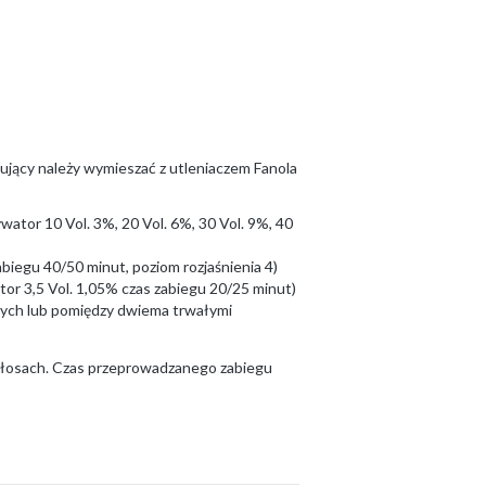
ujący należy wymieszać z utleniaczem Fanola
ator 10 Vol. 3%, 20 Vol. 6%, 30 Vol. 9%, 40
biegu 40/50 minut, poziom rozjaśnienia 4)
or 3,5 Vol. 1,05% czas zabiegu 20/25 minut)
nych lub pomiędzy dwiema trwałymi
 włosach. Czas przeprowadzanego zabiegu