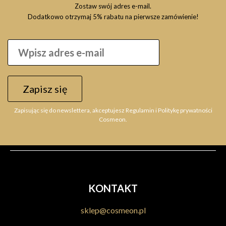
Zostaw swój adres e-mail.
Dodatkowo otrzymaj 5% rabatu na pierwsze zamówienie!
FANOLA Crema Colore 6.11 100ml, farba do włosów
Zapisz się
18,39 zł
Zapisując się do newslettera, akceptujesz Regulamin i Politykę prywatności
Do koszyka
Cosmeon.
KONTAKT
sklep@cosmeon.pl