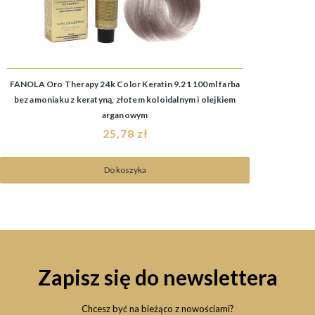
FANOLA Oro Therapy 24k Color Keratin 9.21 100ml farba
bez amoniaku z keratyną, złotem koloidalnym i olejkiem
arganowym
25,78 zł
Do koszyka
Zapisz się do newslettera
Chcesz być na bieżąco z nowościami?