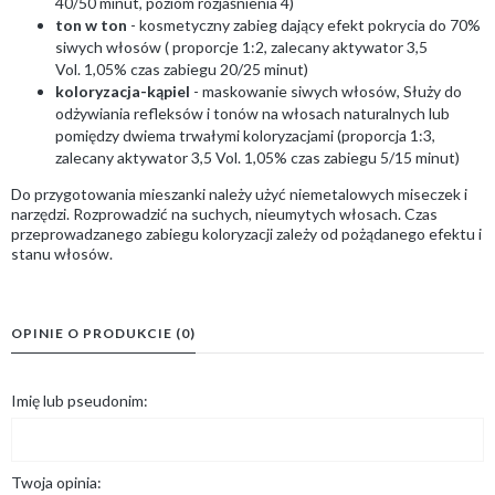
40/50 minut, poziom rozjaśnienia 4)
ton w ton
- kosmetyczny zabieg dający efekt pokrycia do 70%
siwych włosów ( proporcje 1:2, zalecany aktywator 3,5
Vol. 1,05% czas zabiegu 20/25 minut)
koloryzacja-kąpiel
- maskowanie siwych włosów, Służy do
odżywiania refleksów i tonów na włosach naturalnych lub
pomiędzy dwiema trwałymi koloryzacjami (proporcja 1:3,
zalecany aktywator 3,5 Vol. 1,05% czas zabiegu 5/15 minut)
Do przygotowania mieszanki należy użyć niemetalowych miseczek i
narzędzi. Rozprowadzić na suchych, nieumytych włosach. Czas
przeprowadzanego zabiegu koloryzacji zależy od pożądanego efektu i
stanu włosów.
OPINIE O PRODUKCIE (0)
Imię lub pseudonim:
Twoja opinia: