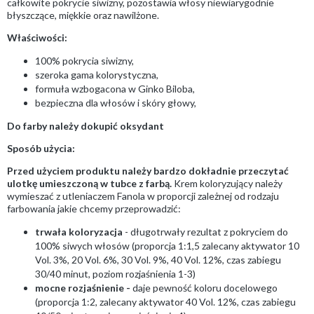
całkowite pokrycie siwizny, pozostawia włosy niewiarygodnie
błyszczące, miękkie oraz nawilżone.
Właściwości:
100% pokrycia siwizny,
szeroka gama kolorystyczna,
formuła wzbogacona w Ginko Biloba,
bezpieczna dla włosów i skóry głowy,
Do farby należy dokupić oksydant
Sposób użycia:
Przed użyciem produktu należy bardzo dokładnie przeczytać
ulotkę umieszczoną w tubce z farbą.
Krem koloryzujący należy
wymieszać z utleniaczem Fanola w proporcji zależnej od rodzaju
farbowania jakie chcemy przeprowadzić:
trwała koloryzacja
- długotrwały rezultat z pokryciem do
100% siwych włosów (proporcja 1:1,5 zalecany aktywator 10
Vol. 3%, 20 Vol. 6%, 30 Vol. 9%, 40 Vol. 12%, czas zabiegu
30/40 minut, poziom rozjaśnienia 1-3)
mocne rozjaśnienie -
daje pewność koloru docelowego
(proporcja 1:2, zalecany aktywator 40 Vol. 12%, czas zabiegu