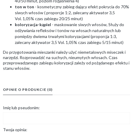
40/50 minut, poziom rozjaśnienia 4)
ton w ton
- kosmetyczny zabieg dający efekt pokrycia do 70%
siwych włosów ( proporcje 1:2, zalecany aktywator 3,5
Vol. 1,05% czas zabiegu 20/25 minut)
koloryzacja-kąpiel
- maskowanie siwych włosów, Służy do
odżywiania refleksów i tonów na włosach naturalnych lub
pomiędzy dwiema trwałymi koloryzacjami (proporcja 1:3,
zalecany aktywator 3,5 Vol. 1,05% czas zabiegu 5/15 minut)
Do przygotowania mieszanki należy użyć niemetalowych miseczek i
narzędzi. Rozprowadzić na suchych, nieumytych włosach. Czas
przeprowadzanego zabiegu koloryzacji zależy od pożądanego efektu i
stanu włosów.
OPINIE O PRODUKCIE (0)
Imię lub pseudonim:
Twoja opinia: