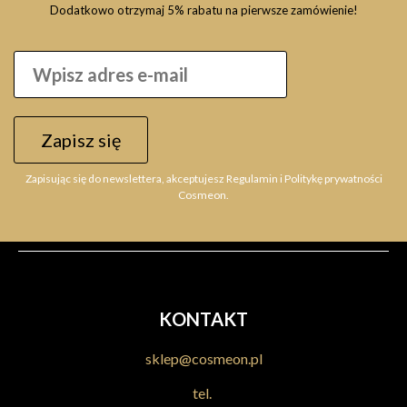
Dodatkowo otrzymaj 5% rabatu na pierwsze zamówienie!
STAPIZ Sleek Line Violet Blond 300ml, szampon do
włosów blond
Zapisz się
15,99 zł
Zapisując się do newslettera, akceptujesz Regulamin i Politykę prywatności
Do koszyka
Cosmeon.
KONTAKT
sklep@cosmeon.pl
tel.