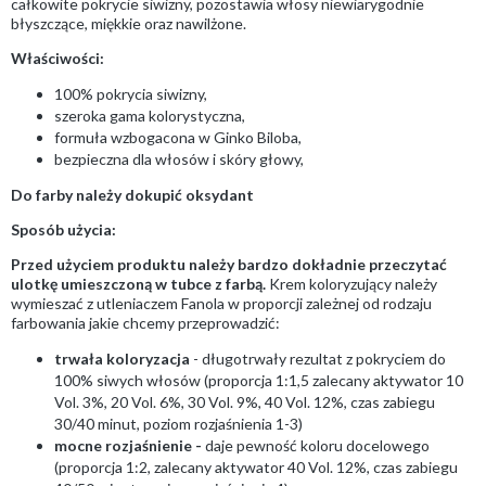
całkowite pokrycie siwizny, pozostawia włosy niewiarygodnie
błyszczące, miękkie oraz nawilżone.
Właściwości:
100% pokrycia siwizny,
szeroka gama kolorystyczna,
formuła wzbogacona w Ginko Biloba,
bezpieczna dla włosów i skóry głowy,
Do farby należy dokupić oksydant
Sposób użycia:
Przed użyciem produktu należy bardzo dokładnie przeczytać
ulotkę umieszczoną w tubce z farbą.
Krem koloryzujący należy
wymieszać z utleniaczem Fanola w proporcji zależnej od rodzaju
farbowania jakie chcemy przeprowadzić:
trwała koloryzacja
- długotrwały rezultat z pokryciem do
100% siwych włosów (proporcja 1:1,5 zalecany aktywator 10
Vol. 3%, 20 Vol. 6%, 30 Vol. 9%, 40 Vol. 12%, czas zabiegu
30/40 minut, poziom rozjaśnienia 1-3)
mocne rozjaśnienie -
daje pewność koloru docelowego
(proporcja 1:2, zalecany aktywator 40 Vol. 12%, czas zabiegu