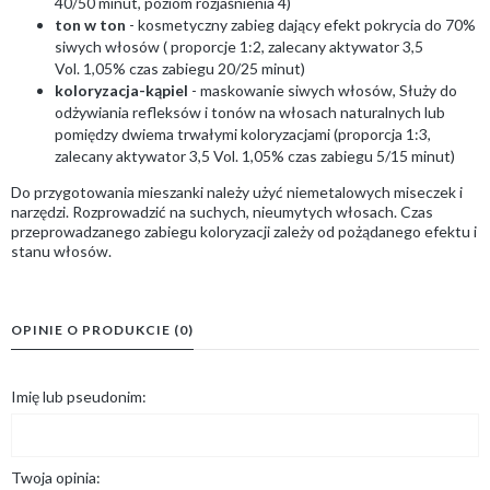
40/50 minut, poziom rozjaśnienia 4)
ton w ton
- kosmetyczny zabieg dający efekt pokrycia do 70%
siwych włosów ( proporcje 1:2, zalecany aktywator 3,5
Vol. 1,05% czas zabiegu 20/25 minut)
koloryzacja-kąpiel
- maskowanie siwych włosów, Służy do
odżywiania refleksów i tonów na włosach naturalnych lub
pomiędzy dwiema trwałymi koloryzacjami (proporcja 1:3,
zalecany aktywator 3,5 Vol. 1,05% czas zabiegu 5/15 minut)
Do przygotowania mieszanki należy użyć niemetalowych miseczek i
narzędzi. Rozprowadzić na suchych, nieumytych włosach. Czas
przeprowadzanego zabiegu koloryzacji zależy od pożądanego efektu i
stanu włosów.
OPINIE O PRODUKCIE (0)
Imię lub pseudonim:
Twoja opinia: