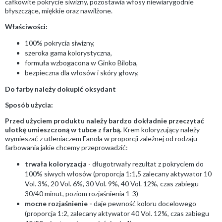
całkowite pokrycie siwizny, pozostawia włosy niewiarygodnie
błyszczące, miękkie oraz nawilżone.
Właściwości:
100% pokrycia siwizny,
szeroka gama kolorystyczna,
formuła wzbogacona w Ginko Biloba,
bezpieczna dla włosów i skóry głowy,
Do farby należy dokupić oksydant
Sposób użycia:
Przed użyciem produktu należy bardzo dokładnie przeczytać
ulotkę umieszczoną w tubce z farbą.
Krem koloryzujący należy
wymieszać z utleniaczem Fanola w proporcji zależnej od rodzaju
farbowania jakie chcemy przeprowadzić:
trwała koloryzacja
- długotrwały rezultat z pokryciem do
100% siwych włosów (proporcja 1:1,5 zalecany aktywator 10
Vol. 3%, 20 Vol. 6%, 30 Vol. 9%, 40 Vol. 12%, czas zabiegu
30/40 minut, poziom rozjaśnienia 1-3)
mocne rozjaśnienie -
daje pewność koloru docelowego
(proporcja 1:2, zalecany aktywator 40 Vol. 12%, czas zabiegu