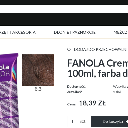
RZĘT I AKCESORIA
DŁONIE I PAZNOKCIE
MĘŻCZ
DODAJ DO PRZECHOWALNI
FANOLA Crema
100ml, farba 
Dostępność:
Wysyłka 
duża ilość
2 dni
18,39 ZŁ
Cena:
szt.
Do koszyka