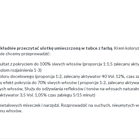
ładnie przeczytać ulotkę umieszczoną w tubce z farbą.
Krem koloryz
akie chcemy przeprowadzić:
ultat z pokryciem do 100% siwych włosów (proporcja 1:1,5 zalecany aktyw
ziom rozjaśnienia 1-3)
loru docelowego (proporcja 1:2, zalecany aktywator 40 Vol. 12%, czas za
y efekt pokrycia do 70% siwych włosów ( proporcje 1:2, zalecany aktywat
ch włosów, Służy do odżywiania refleksów i tonów na włosach natural
 aktywator 3,5 Vol. 1,05% czas zabiegu 5/15 minut)
emetalowych miseczek i narzędzi. Rozprowadzić na suchych, nieumytych
tanu włosów.