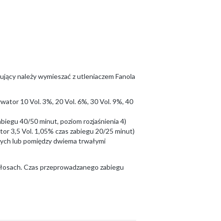
ujący należy wymieszać z utleniaczem Fanola
ator 10 Vol. 3%, 20 Vol. 6%, 30 Vol. 9%, 40
biegu 40/50 minut, poziom rozjaśnienia 4)
or 3,5 Vol. 1,05% czas zabiegu 20/25 minut)
nych lub pomiędzy dwiema trwałymi
 włosach. Czas przeprowadzanego zabiegu