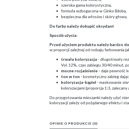
szeroka gama kolorystyczna,
formuła wzbogacona w Ginko Biloba,
bezpieczna dla włosów i skóry głowy,
Do farby należy dokupić oksydant
Sposób użycia:
Przed użyciem produktu należy bardzo dok
w proporcji zależnej od rodzaju farbowania j
trwała koloryzacja
- długotrwały rez
Vol. 12%, czas zabiegu 30/40 minut, po
mocne rozjaśnienie -
daje pewność ko
ton w ton
- kosmetyczny zabieg dając
koloryzacja-kąpiel
- maskowanie siwy
koloryzacjami (proporcja 1:3, zalecany
Do przygotowania mieszanki należy użyć ni
koloryzacji zależy od pożądanego efektu i s
OPINIE O PRODUKCIE (0)