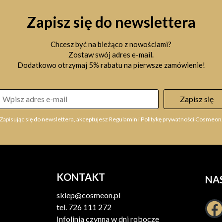
Zapisz się do newslettera
Chcesz być na bieżąco z nowościami?
Zostaw swój adres e-mail.
Dodatkowo otrzymaj 5% rabatu na pierwsze zamówienie!
Zapisz się
Zapisując się do newslettera, akceptujesz Regulamin i Politykę prywatności Cosmeon
KONTAKT
NA
sklep@cosmeon.pl
tel.
726 111 272
Infolinia czynna w dni robocze