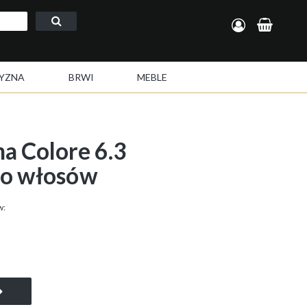
Zarejestruj się
Zaloguj się
YZNA
BRWI
MEBLE
 Colore 6.3
do włosów
w: