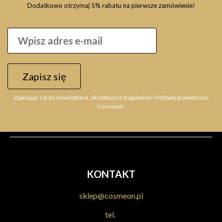
Dodatkowo otrzymaj 5% rabatu na pierwsze zamówienie!
FARMAVITA Life Color Plus 5.77 farba do włosów
Zapisz się
24,99 zł
Zapisując się do newslettera, akceptujesz Regulamin i Politykę prywatności
Powiadom o dostępności
Cosmeon.
KONTAKT
sklep@cosmeon.pl
tel.