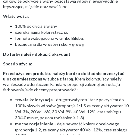
całkowite pokrycie siwizny, pozostawia włosy niewiarygodnie
błyszczące, miękkie oraz nawilżone.
Właściwości:
100% pokrycia siwizny,
szeroka gama kolorystyczna,
formuła wzbogacona w Ginko Biloba,
bezpieczna dla włosów i skóry głowy,
Do farby należy dokupić oksydant
Sposób użycia:
Przed użyciem produktu należy bardzo dokładnie przeczytać
ulotkę umieszczoną w tubce z farbą.
Krem koloryzujący należy
wymieszać z utleniaczem Fanola w proporcji zależnej od rodzaju
farbowania jakie chcemy przeprowadzić:
trwała koloryzacja
- długotrwały rezultat z pokryciem do
100% siwych włosów (proporcja 1:1,5 zalecany aktywator 10
Vol. 3%, 20 Vol. 6%, 30 Vol. 9%, 40 Vol. 12%, czas zabiegu
30/40 minut, poziom rozjaśnienia 1-3)
mocne rozjaśnienie -
daje pewność koloru docelowego
(proporcja 1:2, zalecany aktywator 40 Vol. 12%, czas zabiegu