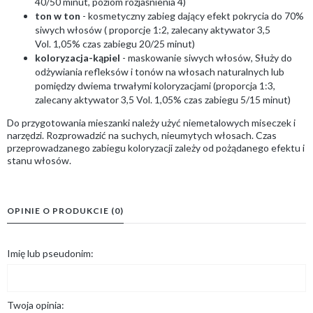
40/50 minut, poziom rozjaśnienia 4)
ton w ton
- kosmetyczny zabieg dający efekt pokrycia do 70%
siwych włosów ( proporcje 1:2, zalecany aktywator 3,5
Vol. 1,05% czas zabiegu 20/25 minut)
koloryzacja-kąpiel
- maskowanie siwych włosów, Służy do
odżywiania refleksów i tonów na włosach naturalnych lub
pomiędzy dwiema trwałymi koloryzacjami (proporcja 1:3,
zalecany aktywator 3,5 Vol. 1,05% czas zabiegu 5/15 minut)
Do przygotowania mieszanki należy użyć niemetalowych miseczek i
narzędzi. Rozprowadzić na suchych, nieumytych włosach. Czas
przeprowadzanego zabiegu koloryzacji zależy od pożądanego efektu i
stanu włosów.
OPINIE O PRODUKCIE (0)
Imię lub pseudonim:
Twoja opinia: