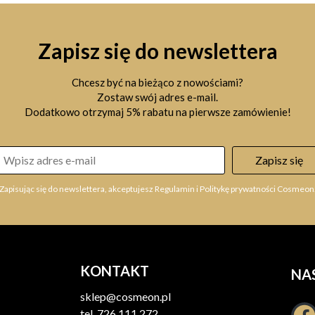
Zapisz się do newslettera
Chcesz być na bieżąco z nowościami?
Zostaw swój adres e-mail.
Dodatkowo otrzymaj 5% rabatu na pierwsze zamówienie!
Zapisz się
Zapisując się do newslettera, akceptujesz Regulamin i Politykę prywatności Cosmeon
KONTAKT
NA
sklep@cosmeon.pl
tel.
726 111 272