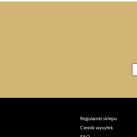
FANOLA No Yellow Color 9 ICE
100ml farba do włosów
16,89 zł
Regulamin sklepu
Cennik wysyłek
FAQ