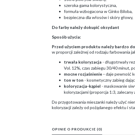
szeroka gama kolorystyczna,
formuła wzbogacona w Ginko Biloba,
bezpieczna dla włosów i skóry głowy,
Do farby należy dokupić oksydant
Sposób użycia:
Przed użyciem produktu należy bardzo dok
w proporcji zależnej od rodzaju farbowania j
trwała koloryzacja
- długotrwały rez
Vol. 12%, czas zabiegu 30/40 minut, po
mocne rozjaśnienie -
daje pewność ko
ton w ton
- kosmetyczny zabieg dając
koloryzacja-kąpiel
- maskowanie siwy
koloryzacjami (proporcja 1:3, zalecany
Do przygotowania mieszanki należy użyć ni
koloryzacji zależy od pożądanego efektu i s
OPINIE O PRODUKCIE (0)