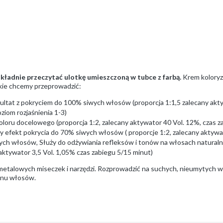
ładnie przeczytać ulotkę umieszczoną w tubce z farbą.
Krem koloryz
akie chcemy przeprowadzić:
ultat z pokryciem do 100% siwych włosów (proporcja 1:1,5 zalecany aktyw
ziom rozjaśnienia 1-3)
loru docelowego (proporcja 1:2, zalecany aktywator 40 Vol. 12%, czas za
y efekt pokrycia do 70% siwych włosów ( proporcje 1:2, zalecany aktywat
ch włosów, Służy do odżywiania refleksów i tonów na włosach natural
 aktywator 3,5 Vol. 1,05% czas zabiegu 5/15 minut)
emetalowych miseczek i narzędzi. Rozprowadzić na suchych, nieumytych
tanu włosów.