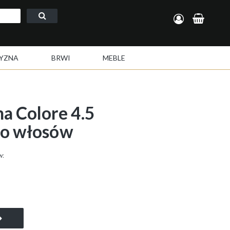
Zarejestruj się
Zaloguj się
YZNA
BRWI
MEBLE
 Colore 4.5
do włosów
w: