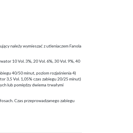
ujący należy wymieszać z utleniaczem Fanola
ator 10 Vol. 3%, 20 Vol. 6%, 30 Vol. 9%, 40
biegu 40/50 minut, poziom rozjaśnienia 4)
or 3,5 Vol. 1,05% czas zabiegu 20/25 minut)
nych lub pomiędzy dwiema trwałymi
 włosach. Czas przeprowadzanego zabiegu