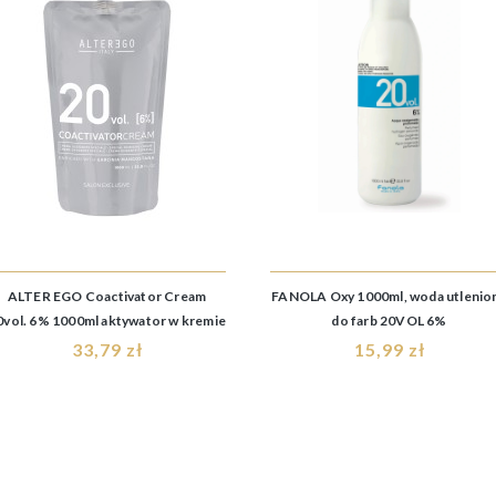
ALTER EGO Coactivator Cream
FANOLA Oxy 1000ml, woda utlenio
0vol. 6% 1000ml aktywator w kremie
do farb 20VOL 6%
33,79 zł
15,99 zł