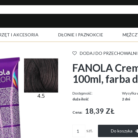
RZĘT I AKCESORIA
DŁONIE I PAZNOKCIE
MĘŻCZ
DODAJ DO PRZECHOWALNI
FANOLA Crema
100ml, farba 
Dostępność:
Wysyłka 
duża ilość
2 dni
18,39 ZŁ
Cena:
szt.
Do koszyka