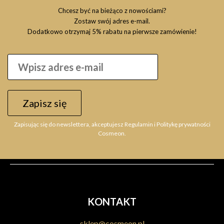
Chcesz być na bieżąco z nowościami?
Zostaw swój adres e-mail.
Dodatkowo otrzymaj 5% rabatu na pierwsze zamówienie!
ALFAPARF Semi Di Lino Moisture Nutritive 6x13ml,
Zapisz się
ampułki nawilżające
91,23 zł
Zapisując się do newslettera, akceptujesz Regulamin i Politykę prywatności
Cosmeon.
Do koszyka
KONTAKT
sklep@cosmeon.pl