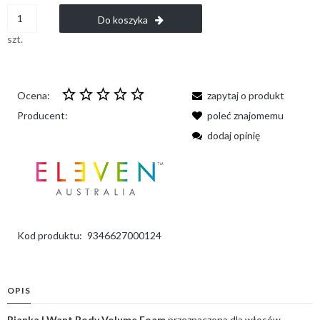
Do koszyka
szt.
Ocena:
zapytaj o produkt
Producent:
poleć znajomemu
dodaj opinię
Kod produktu:
9346627000124
OPIS
Pianka I Want Body Volume Foam
przeznaczona dla włosów